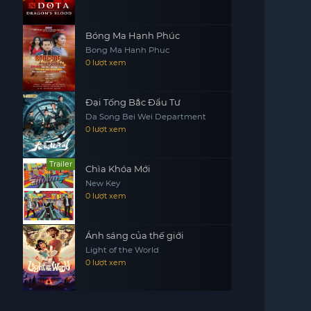
Bóng Ma Hạnh Phúc
Bong Ma Hanh Phuc
0 lượt xem
Đại Tống Bắc Đẩu Tư
Da Song Bei Wei Department
0 lượt xem
Trailer
Chìa Khóa Mới
New Key
0 lượt xem
Ánh sáng của thế giới
Light of the World
0 lượt xem