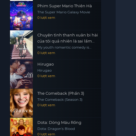
Phim Super Mario Thiên Hà
The Super Mario Galaxy Movie
0 lượt xem
Chuyện tình thanh xuân bi hài
của tôi quả nhiên là sai lầm
(tiếp tục)
My youth romantic comedy is
wrong as I expected.2
0 lượt xem
Hirugao
Hirugao
0 lượt xem
The Comeback (Phần 3)
The Comeback (Season 3)
0 lượt xem
Dota: Dòng Máu Rồng
Dota: Dragon's Blood
0 lượt xem