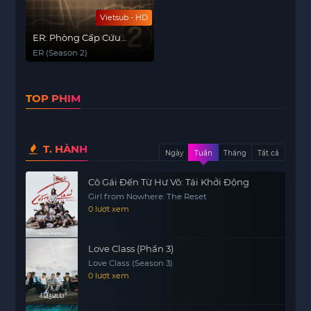
Vietsub - HD
ER: Phòng Cấp Cứu
(Phần 2)
ER (Season 2)
TOP PHIM
T. HÀNH
Ngày
Tuần
Tháng
Tất cả
Cô Gái Đến Từ Hư Vô: Tái Khởi Động
Girl from Nowhere: The Reset
0 lượt xem
Love Class (Phần 3)
Love Class (Season 3)
0 lượt xem