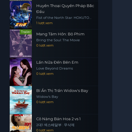
Huyền Thoại Quyền Pháp Bắc
Đẩu
Fist of the North Star: HOKUTO
NO KEN
1 lượt xem
Trailer
Mang Tâm Hồn: Bộ Phim
Bring the Soul: The Movie
0 lượt xem
Lần Nữa Đến Bên Em
Love Beyond Dreams
0 lượt xem
Bí Ẩn Thị Trấn Widow's Bay
Widow's Bay
0 lượt xem
Cô Nàng Bán Hoa 2 vs 1
2대1 섹스배달부 : 무삭제
0 lượt xem