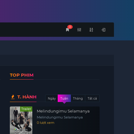
0
TOP PHIM
T. HÀNH
Ngày
Tuần
Tháng
Tất cả
Trailer
Melindungimu Selamanya
Melindungimu Selamanya
0 lượt xem