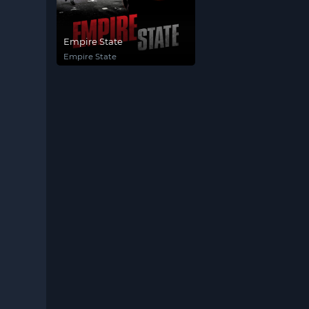
Empire State
Empire State