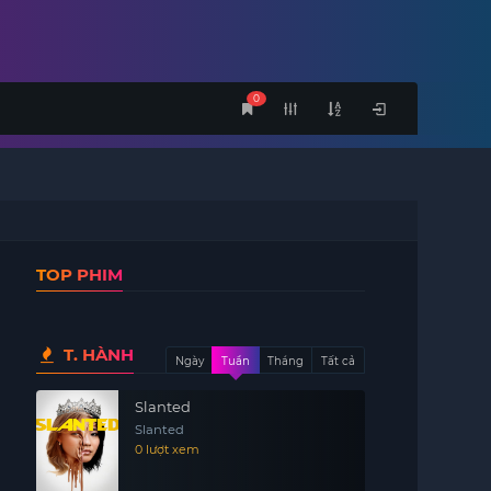
0
TOP PHIM
T. HÀNH
Ngày
Tuần
Tháng
Tất cả
Slanted
Slanted
0 lượt xem