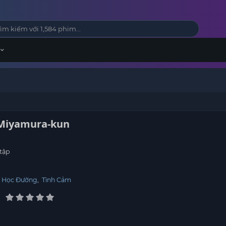
 Miyamura-kun
tập
,
Học Đường
,
Tình Cảm