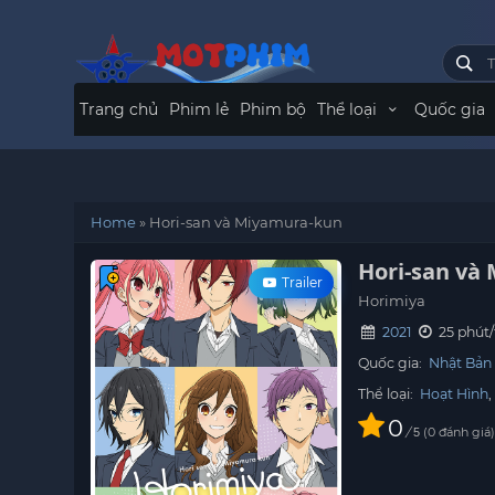
Trang chủ
Phim lẻ
Phim bộ
Thể loại
Quốc gia
Home
»
Hori-san và Miyamura-kun
Hori-san và
Trailer
Horimiya
2021
25 phút/
Quốc gia:
Nhật Bản
Thể loại:
Hoạt Hình
0
/
0
đánh giá
5