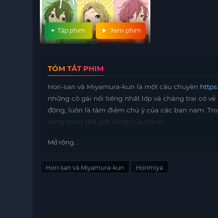
Tập phim
Xem phim
TÓM TẮT PHIM
Hori-san và Miyamura-kun là một câu chuyện
https
những cô gái nổi tiếng nhất lớp và chàng trai có v
động, luôn là tâm điểm chú ý của các bạn nam. Trong
sống trong thế giới riêng của mình.
Cuộc sống của họ bắt đầu thay đổi khi họ phát hiệ
Mở rộng...
với sự tự tin và quyết đoán, đã mở ra một cánh cửa
tiếp và thể hiện bản thân. Ngược lại, Miyamura cũn
Hori-san và Miyamura-kun
Horimiya
đưa cô ra khỏi vùng an toàn của mình.
Mối quan hệ của họ từ từ phát triển từ tình bạn t
thức mà họ phải đối mặt. Họ học cách hiểu và chấ
sống học đường. Câu chuyện không chỉ đơn thuần l