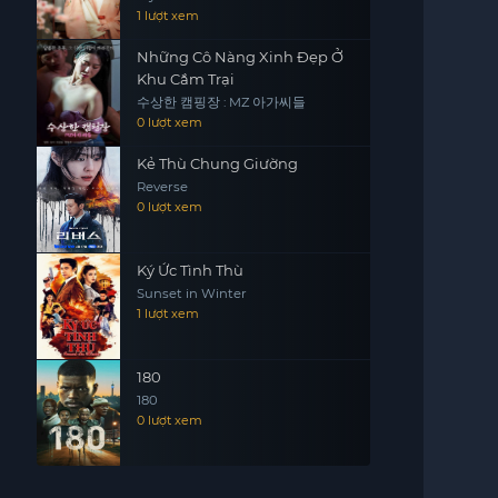
1 lượt xem
Những Cô Nàng Xinh Đẹp Ở
Khu Cắm Trại
수상한 캠핑장 : MZ 아가씨들
0 lượt xem
Kẻ Thù Chung Giường
Reverse
0 lượt xem
Ký Ức Tình Thù
Sunset in Winter
1 lượt xem
180
180
0 lượt xem