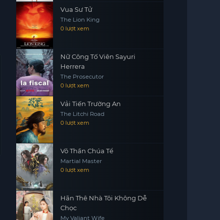
Vua Sư Tử
The Lion King
0 lượt xem
Nữ Công Tố Viên Sayuri
Herrera
The Prosecutor
0 lượt xem
Vải Tiến Trường An
The Litchi Road
0 lượt xem
Võ Thần Chúa Tể
Martial Master
0 lượt xem
Hãn Thê Nhà Tôi Không Dễ
Chọc
My Valiant Wife