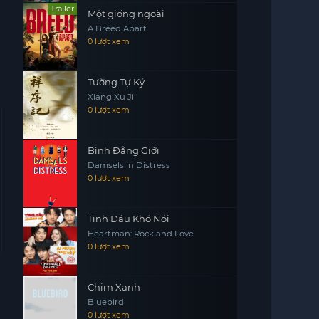
Trailer
Một giống ngoài
A Breed Apart
0 lượt xem
Tường Tự Ký
Xiang Xu Ji
0 lượt xem
Bình Đẳng Giới
Damsels in Distress
0 lượt xem
Tình Đầu Khó Nói
Heartman: Rock and Love
0 lượt xem
Chim Xanh
Bluebird
0 lượt xem