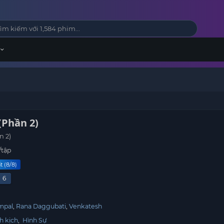
(Phần 2)
n 2)
/tập
t (8/8)
6
mpal
Rana Daggubati
Venkatesh
h kịch
,
Hình Sự