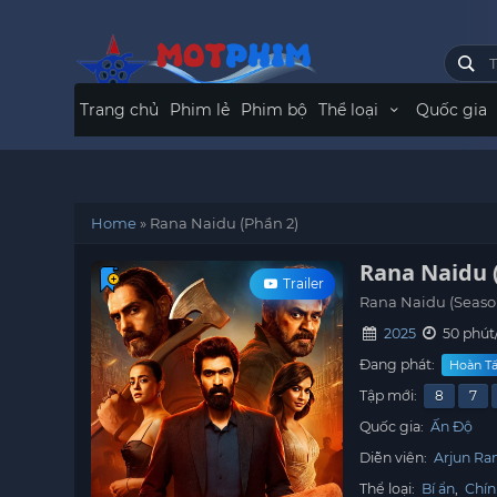
Trang chủ
Phim lẻ
Phim bộ
Thể loại
Quốc gia
Home
»
Rana Naidu (Phần 2)
Rana Naidu 
Trailer
Rana Naidu (Seaso
2025
50 phút
Đang phát:
Hoàn Tấ
Tập mới:
8
7
Quốc gia:
Ấn Độ
Diễn viên:
Arjun Ra
Thể loại:
Bí ẩn
,
Chín