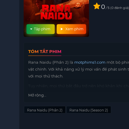
0
/
0
đánh giá
5
Tập phim
Xem phim
TÓM TẮT PHIM
Rana Naidu (Phần 2) là
motphims1.com
một bộ phim
vật chính. Với khả năng xử lý mọi vấn đề phát sinh
với mọi thử thách.
Tuy nhiên, mọi thứ bắt đầu trở nên khó khăn khi ch
rắc rối không ngờ mà Rana không thể kiểm soát. Mố
Mở rộng...
cách xử lý không chỉ những vấn đề của gia đình m
Mọi tình huống đan xen và xung đột khiến cho cuộc
Rana Naidu (Phần 2)
Rana Naidu (Season 2)
bằng giữa trách nhiệm với gia đình và sự nghiệp, đ
ngành.