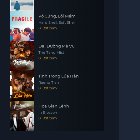
Vỏ Cứng, Lõi Mềm
Hard Shell, Soft Shell
0 lượt xem
Đại Đường Mê Vụ
The Tang Mist
0 lượt xem
Tình Trong Lửa Hận
Raeng Tian
0 lượt xem
Hoa Gian Lệnh
In Blossom
0 lượt xem