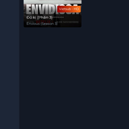
Vietsub - HD
Đố kị (Phần 3)
Envious (Season 3)