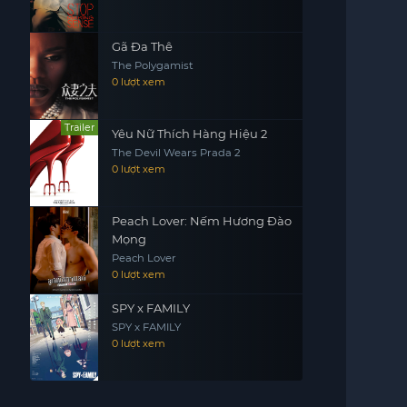
Gã Đa Thê
The Polygamist
0 lượt xem
Trailer
Yêu Nữ Thích Hàng Hiệu 2
The Devil Wears Prada 2
0 lượt xem
Peach Lover: Nếm Hương Đào
Mọng
Peach Lover
0 lượt xem
SPY x FAMILY
SPY x FAMILY
0 lượt xem