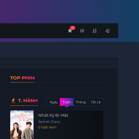
0
TOP PHIM
T. HÀNH
Ngày
Tuần
Tháng
Tất cả
Nhật Ký Bí Mật
Secret Diary
0 lượt xem