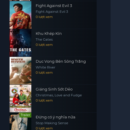
Fight Against Evil 3
Fight Against Evil 3
0 lượt xem
Khu Khép Kín
The Gates
0 lượt xem
Dục Vọng Bên Sông Trắng
White River
0 lượt xem
Giáng Sinh Sốt Dẻo
Christmas, Love and Fudge
0 lượt xem
Trailer
Đừng có ý nghĩa nữa
Stop Making Sense
0 lượt xem