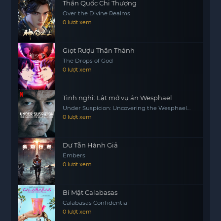
Thần Quốc Chi Thượng
Over the Divine Realms
0 lượt xem
Giọt Rượu Thần Thánh
The Drops of God
0 lượt xem
Tình nghi: Lật mở vụ án Wesphael
Under Suspicion: Uncovering the Wesphael
Case
0 lượt xem
Dư Tẫn Hành Giả
Embers
0 lượt xem
Bí Mật Calabasas
Calabasas Confidential
0 lượt xem