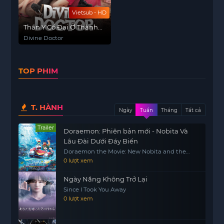
Vietsub - HD
Thần Y Cổ Đại Ở Thành
Phố
Divine Doctor
TOP PHIM
T. HÀNH
Ngày
Tuần
Tháng
Tất cả
Trailer
Doraemon: Phiên bản mới - Nobita Và
Lâu Đài Dưới Đáy Biển
Doraemon the Movie: New Nobita and the
Castle of the Undersea Devil
0 lượt xem
Ngày Nắng Không Trở Lại
Since I Took You Away
0 lượt xem