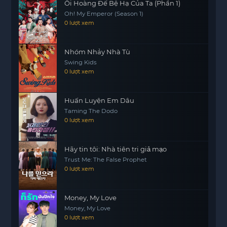
Ôi Hoàng Đế Bệ Hạ Của Ta (Phần 1)
Oh! My Emperor (Season 1)
0 lượt xem
Nhóm Nhảy Nhà Tù
Swing Kids
0 lượt xem
Huấn Luyện Em Dâu
Taming The Dodo
0 lượt xem
Hãy tin tôi: Nhà tiên tri giả mạo
Trust Me: The False Prophet
0 lượt xem
Money, My Love
Money, My Love
0 lượt xem