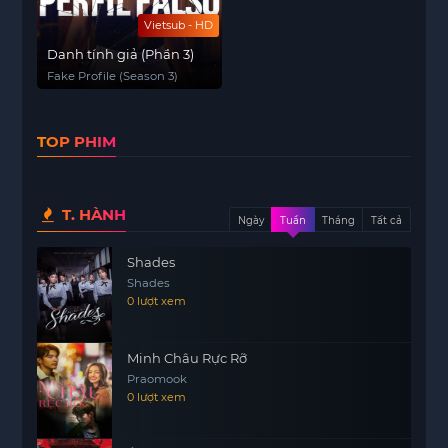
Vietsub - HD
Danh tính giả (Phần 3)
Fake Profile (Season 3)
TOP PHIM
T. HÀNH
Ngày
Tuần
Tháng
Tất cả
Shades
Shades
0 lượt xem
Minh Châu Rực Rỡ
Praomook
0 lượt xem