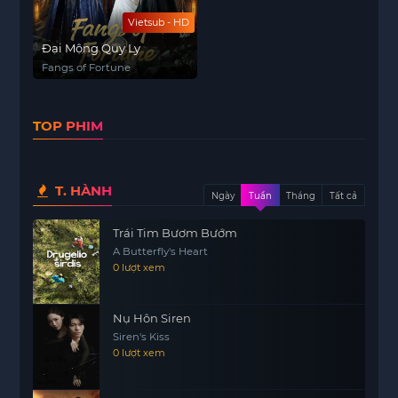
Vietsub - HD
Đại Mộng Quy Ly
Fangs of Fortune
TOP PHIM
T. HÀNH
Ngày
Tuần
Tháng
Tất cả
Trái Tim Bươm Bướm
A Butterfly's Heart
0 lượt xem
Nụ Hôn Siren
Siren's Kiss
0 lượt xem