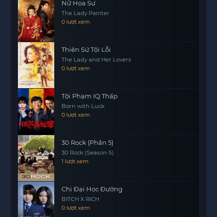
Nữ Họa Sư
The Lady Painter
0 lượt xem
Thiên Sứ Tội Lỗi
The Lady and Her Lovers
0 lượt xem
Tội Phạm IQ Thấp
Born with Luck
0 lượt xem
30 Rock (Phần 5)
30 Rock (Season 5)
1 lượt xem
Chị Đại Học Đường
BITCH X RICH
0 lượt xem