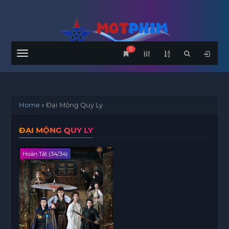
0
Menu
Home
»
Đại Mộng Quy Ly
ĐẠI MỘNG QUY LY
Hoàn Tất (34/34)