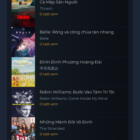
Cá Mập Săn Người
Thrash
0 lượt xem
Belle: Rồng và công chúa tàn nhang
Belle
0 lượt xem
Đình Đình Phượng Hoàng Đài
亭亭凤凰台
0 lượt xem
Robin Williams: Bước Vào Tâm Trí Tôi
Robin Williams: Come Inside My Mind
0 lượt xem
Những Mảnh Đời Vô Định
The Stranded
0 lượt xem