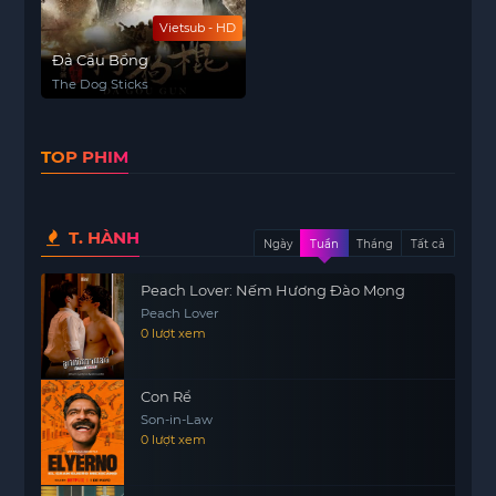
Vietsub - HD
Đả Cẩu Bổng
The Dog Sticks
TOP PHIM
T. HÀNH
Ngày
Tuần
Tháng
Tất cả
Peach Lover: Nếm Hương Đào Mọng
Peach Lover
0 lượt xem
Con Rể
Son-in-Law
0 lượt xem