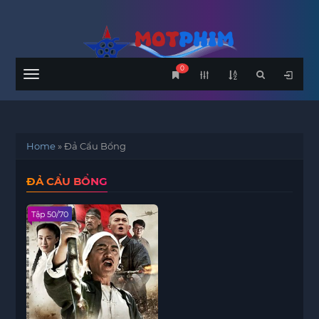
0
Menu
Home
»
Đả Cẩu Bổng
ĐẢ CẨU BỔNG
Tập 50/70