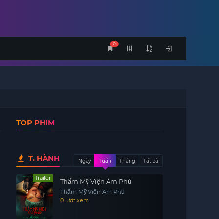
0
TOP PHIM
T. HÀNH
Ngày
Tuần
Tháng
Tất cả
Trailer
Thẩm Mỹ Viện Âm Phủ
Thẩm Mỹ Viện Âm Phủ
0 lượt xem