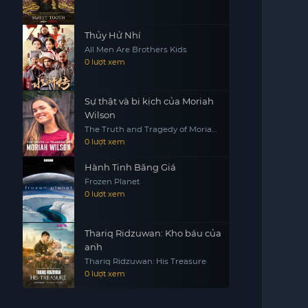
Thủy Hử Nhí
All Men Are Brothers Kids
0 lượt xem
Sự thật và bi kịch của Moriah
Wilson
The Truth and Tragedy of Moriah
Wilson
0 lượt xem
Hành Tinh Băng Giá
Frozen Planet
0 lượt xem
Thariq Ridzuwan: Kho báu của
anh
Thariq Ridzuwan: His Treasure
0 lượt xem