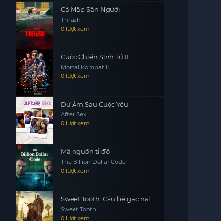
Cá Mập Săn Người
Thrash
0 lượt xem
Cuộc Chiến Sinh Tử II
Mortal Kombat II
0 lượt xem
Dư Âm Sau Cuộc Yêu
After Sex
0 lượt xem
Mã nguồn tỉ đô
The Billion Dollar Code
0 lượt xem
Sweet Tooth: Cậu bé gạc nai
Sweet Tooth
0 lượt xem