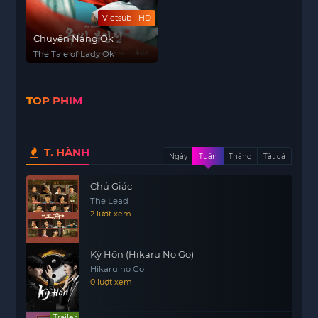
Vietsub - HD
Chuyện Nàng Ok
The Tale of Lady Ok
TOP PHIM
T. HÀNH
Ngày
Tuần
Tháng
Tất cả
Chủ Giác
The Lead
2 lượt xem
Kỳ Hồn (Hikaru No Go)
Hikaru no Go
0 lượt xem
Trailer