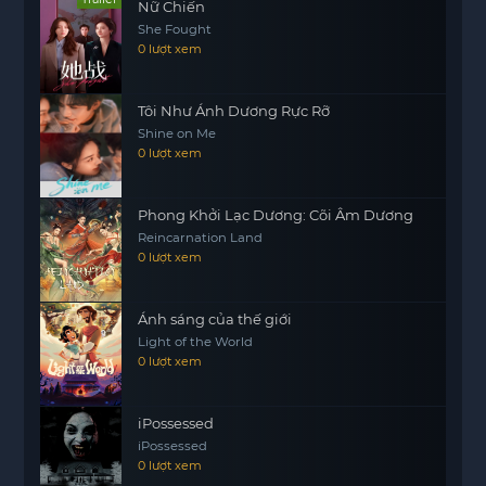
Nữ Chiến
She Fought
0 lượt xem
Tôi Như Ánh Dương Rực Rỡ
Shine on Me
0 lượt xem
Phong Khởi Lạc Dương: Cõi Âm Dương
Reincarnation Land
0 lượt xem
Ánh sáng của thế giới
Light of the World
0 lượt xem
iPossessed
iPossessed
0 lượt xem