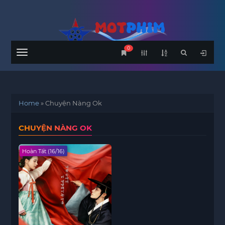
0
Menu
Home
»
Chuyện Nàng Ok
CHUYỆN NÀNG OK
Hoàn Tất (16/16)