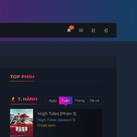
0
TOP PHIM
T. HÀNH
Ngày
Tuần
Tháng
Tất cả
High Tides (Phần 3)
High Tides (Season 3)
0 lượt xem