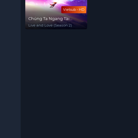
Vietsub - HD
Chúng Ta Ngang Tài
Ngang Sức (Phần 2)
Live and Love (Season 2)