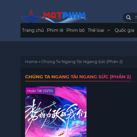
Trang chủ
Phim lẻ
Phim bộ
Thể loại
Quốc gia
Home
»
Chúng Ta Ngang Tài Ngang Sức (Phần 2)
CHÚNG TA NGANG TÀI NGANG SỨC (PHẦN 2)
Hoàn Tất (10/10)