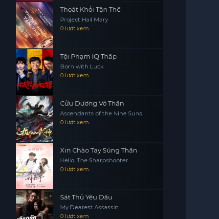
Thoát Khỏi Tận Thế
Project Hail Mary
0 lượt xem
Tội Phạm IQ Thấp
Born with Luck
0 lượt xem
Cửu Dương Võ Thần
Ascendants of the Nine Suns
0 lượt xem
Xin Chào Tay Súng Thần
Hello, The Sharpshooter
0 lượt xem
Sát Thủ Yêu Dấu
My Dearest Assassin
0 lượt xem