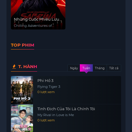
Những Cuộc Phiêu Lưu
Rùng Rợn Của Sabrina
Chilling Adventures of
(Phần 3)
Sabrina (Season 3)
TOP PHIM
T. HÀNH
Ngày
Tuần
Tháng
Tất cả
Phi Hổ 3
Flying Tiger 3
0 lượt xem
Tình Địch Của Tôi Là Chính Tôi
My Rival in Love is Me
0 lượt xem