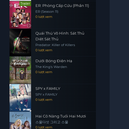
Trailer
ER: Phòng Cấp Cứu (Phần 11)
ER (Season 11)
0 lượt xem
Quái Thú Vô Hình: Sát Thủ
Diệt Sát Thủ
Predator: Killer of Killers
0 lượt xem
Dưới Bóng Điện Hạ
The King's Warden
0 lượt xem
SPY x FAMILY
SPY x FAMILY
0 lượt xem
Hai Cô Nàng Tuổi Hai Mươi
스물다섯 그리고 스물
0 lượt xem