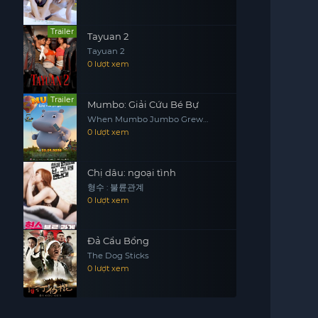
Trailer
Tayuan 2
Tayuan 2
0 lượt xem
Trailer
Mumbo: Giải Cứu Bé Bự
When Mumbo Jumbo Grew
Giant
0 lượt xem
Chị dâu: ngoại tình
형수 : 불륜관계
0 lượt xem
Đả Cẩu Bổng
The Dog Sticks
0 lượt xem