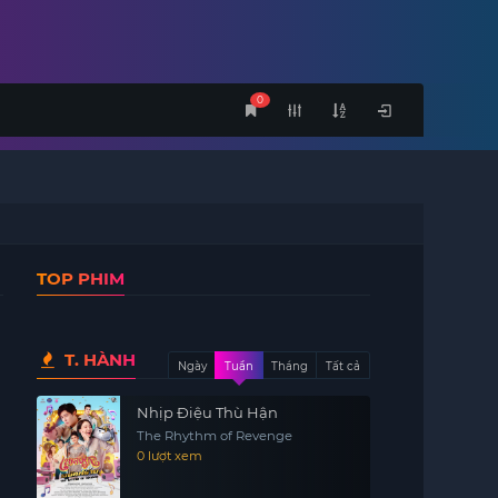
0
TOP PHIM
T. HÀNH
Ngày
Tuần
Tháng
Tất cả
Nhịp Điệu Thù Hận
The Rhythm of Revenge
0 lượt xem