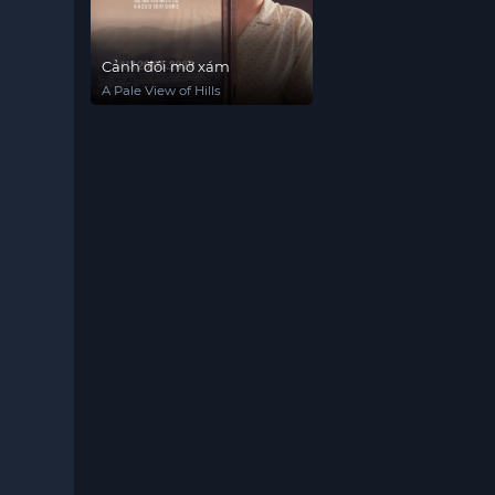
Cảnh đồi mờ xám
A Pale View of Hills