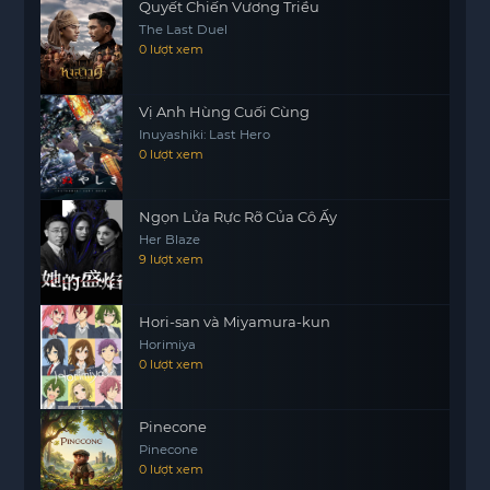
Quyết Chiến Vương Triều
The Last Duel
0 lượt xem
Vị Anh Hùng Cuối Cùng
Inuyashiki: Last Hero
0 lượt xem
Ngọn Lửa Rực Rỡ Của Cô Ấy
Her Blaze
9 lượt xem
Hori-san và Miyamura-kun
Horimiya
0 lượt xem
Pinecone
Pinecone
0 lượt xem