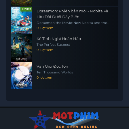
Trailer
Doraemon: Phiên bản mới - Nobita Và
Lâu Đài Dưới Đáy Biển
Doraemon the Movie: New Nobita and the
Castle of the Undersea Devil
0 lượt xem
Kẻ Tình Nghi Hoàn Hảo
The Perfect Suspect
0 lượt xem
Vạn Giới Độc Tôn
Ten Thousand Worlds
0 lượt xem