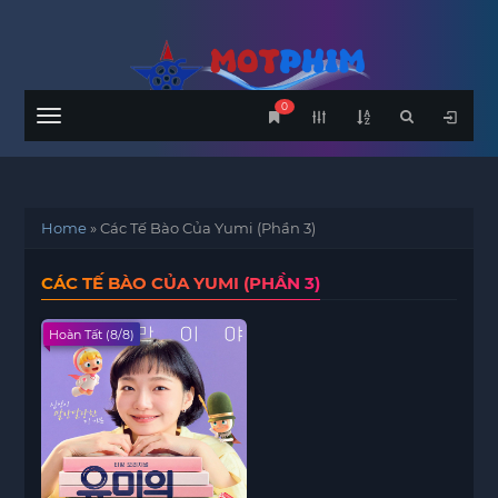
0
Menu
Home
»
Các Tế Bào Của Yumi (Phần 3)
CÁC TẾ BÀO CỦA YUMI (PHẦN 3)
Hoàn Tất (8/8)