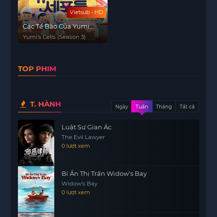
Vietsub - HD
Các Tế Bào Của Yumi
(Phần 3)
Yumi's Cells (Season 3)
TOP PHIM
T. HÀNH
Ngày
Tuần
Tháng
Tất cả
Luật Sư Gian Ác
The Evil Lawyer
0 lượt xem
Bí Ẩn Thị Trấn Widow's Bay
Widow's Bay
0 lượt xem