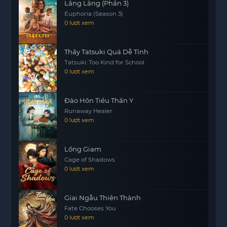
Lâng Lâng (Phần 3)
Euphoria (Season 3)
0 lượt xem
Thầy Tatsuki Quá Dễ Tính
Tatsuki: Too Kind for School
0 lượt xem
Đào Hôn Tiểu Thần Y
Runaway Healer
0 lượt xem
Lồng Giam
Cage of Shadows
0 lượt xem
Giai Ngẫu Thiên Thành
Fate Chooses You
0 lượt xem