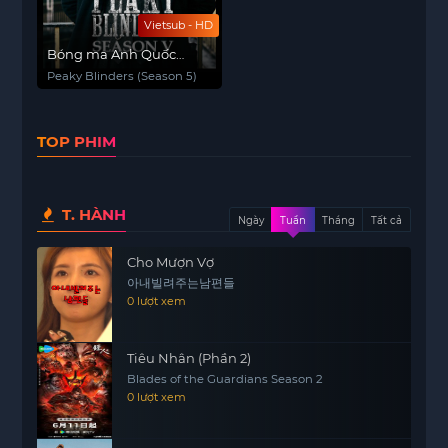
Vietsub - HD
Bóng ma Anh Quốc
(Phần 5)
Peaky Blinders (Season 5)
TOP PHIM
T. HÀNH
Ngày
Tuần
Tháng
Tất cả
Cho Mượn Vợ
아내빌려주는남편들
0 lượt xem
Tiêu Nhân (Phần 2)
Blades of the Guardians Season 2
0 lượt xem