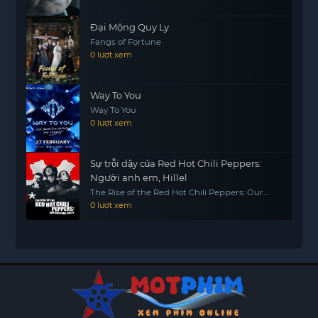
Đại Mộng Quy Ly
Fangs of Fortune
0 lượt xem
Way To You
Way To You
0 lượt xem
Sự trỗi dậy của Red Hot Chili Peppers:
Người anh em, Hillel
The Rise of the Red Hot Chili Peppers: Our
Brother, Hillel
0 lượt xem