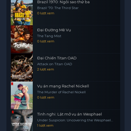
Brazil 1970: Ngôi sao thứ ba
Brazil '70: The Third Star
0 lượt xem
Đại Đường Mê Vụ
The Tang Mist
0 lượt xem
Đại Chiến Titan OAD
Attack on Titan OAD
2 lượt xem
Vụ án mạng Rachel Nickell
The Murder of Rachel Nickell
0 lượt xem
Tình nghi: Lật mở vụ án Wesphael
Under Suspicion: Uncovering the Wesphael
Case
1 lượt xem