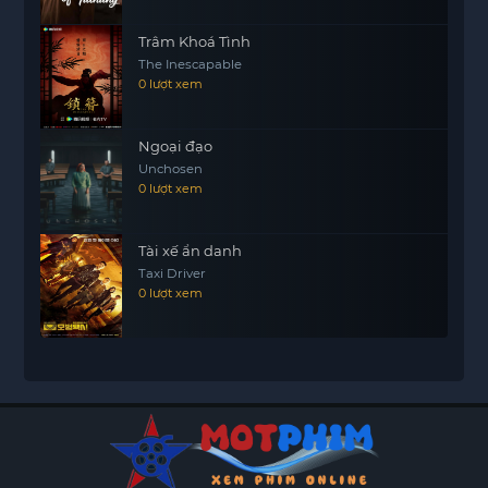
Trâm Khoá Tình
The Inescapable
0 lượt xem
Ngoại đạo
Unchosen
0 lượt xem
Tài xế ẩn danh
Taxi Driver
0 lượt xem