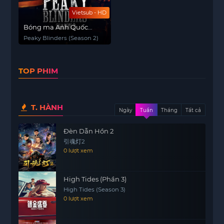
Vietsub - HD
Bóng ma Anh Quốc
(Phần 2)
Peaky Blinders (Season 2)
TOP PHIM
T. HÀNH
Ngày
Tuần
Tháng
Tất cả
Đèn Dẫn Hồn 2
引魂灯2
0 lượt xem
High Tides (Phần 3)
High Tides (Season 3)
0 lượt xem