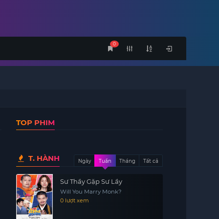
0
TOP PHIM
T. HÀNH
Ngày
Tuần
Tháng
Tất cả
Sư Thầy Gặp Sư Lầy
Will You Marry Monk?
0 lượt xem