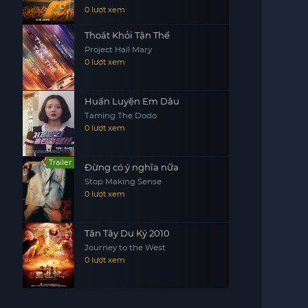
Paulo
0 lượt xem
Thoát Khỏi Tận Thế
Project Hail Mary
0 lượt xem
Huấn Luyện Em Dâu
Taming The Dodo
0 lượt xem
Trailer
Đừng có ý nghĩa nữa
Stop Making Sense
0 lượt xem
Tân Tây Du Ký 2010
Journey to the West
0 lượt xem