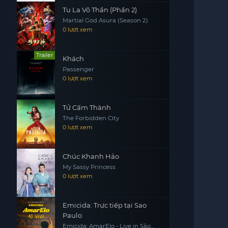
Tu La Võ Thần (Phần 2)
Martial God Asura (Season 2)
0 lượt xem
Trailer
Khách
Passenger
0 lượt xem
Tử Cấm Thành
The Forbidden City
0 lượt xem
Chúc Khanh Hảo
My Sassy Princess
0 lượt xem
Emicida: Trực tiếp tại Sao
Paulo
Emicida: AmarElo - Live in São