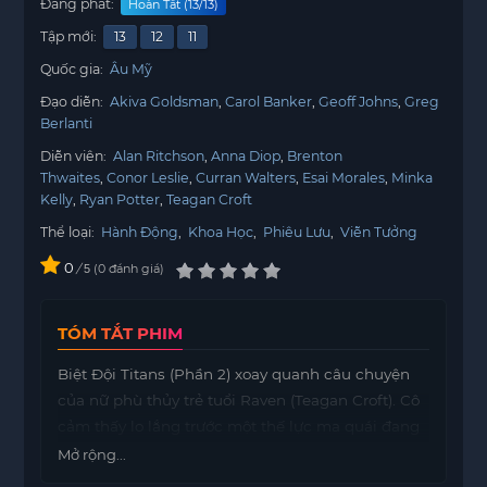
Đang phát:
Hoàn Tất (13/13)
Tập mới:
13
12
11
Quốc gia:
Âu Mỹ
Đạo diễn:
Akiva Goldsman
Carol Banker
Geoff Johns
Greg
Berlanti
Diễn viên:
Alan Ritchson
Anna Diop
Brenton
Thwaites
Conor Leslie
Curran Walters
Esai Morales
Minka
Kelly
Ryan Potter
Teagan Croft
Thể loại:
Hành Động
,
Khoa Học
,
Phiêu Lưu
,
Viễn Tưởng
0
/
0
đánh giá
5
TÓM TẮT PHIM
Biệt Đội Titans (Phần 2) xoay quanh câu chuyện
của nữ phù thủy trẻ tuổi Raven (Teagan Croft). Cô
cảm thấy lo lắng trước một thế lực ma quái đang
cố gắng chiếm đoạt bản thân mình. Để tìm kiếm
Mở rộng...
sự giúp đỡ, Raven đã quyết định gặp chàng thanh