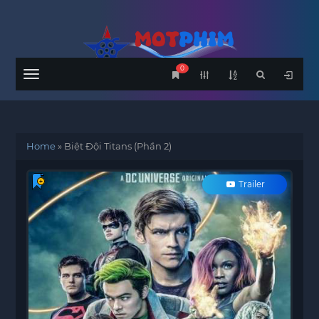
0
Menu
Home
»
Biệt Đội Titans (Phần 2)
Trailer