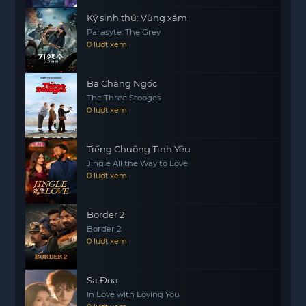
chống lại thế lực ma quái. Những mối quan hệ
Ký sinh thú: Vùng xám
giữa các nhân vật cũng là một điểm nhấn đáng
Parasyte: The Grey
chú ý, khi họ phải đối mặt với những thử thách
0 lượt xem
không chỉ từ bên ngoài mà còn từ chính bản thân
mình.
Ba Chàng Ngốc
The Three Stooges
0 lượt xem
Tiếng Chuông Tình Yêu
Jingle All the Way to Love
0 lượt xem
Border 2
Border 2
0 lượt xem
Sa Đoạ
In Love with Loving You