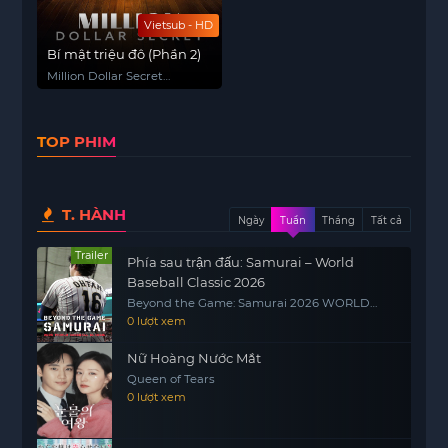
Vietsub - HD
Bí mật triệu đô (Phần 2)
Million Dollar Secret
(Season 2)
TOP PHIM
T. HÀNH
Ngày
Tuần
Tháng
Tất cả
Trailer
Phía sau trận đấu: Samurai – World
Baseball Classic 2026
Beyond the Game: Samurai 2026 WORLD
BASEBALL CLASSIC
0 lượt xem
Nữ Hoàng Nước Mắt
Queen of Tears
0 lượt xem