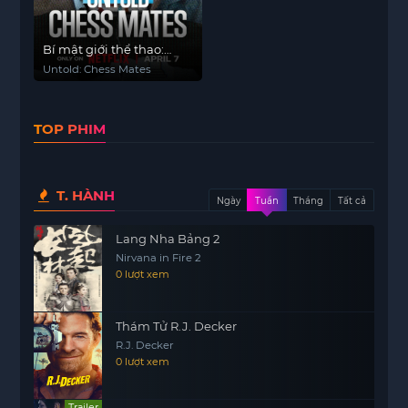
Bí mật giới thể thao:
Chiếu hết
Untold: Chess Mates
TOP PHIM
T. HÀNH
Ngày
Tuần
Tháng
Tất cả
Lang Nha Bảng 2
Nirvana in Fire 2
0 lượt xem
Thám Tử R.J. Decker
R.J. Decker
0 lượt xem
Trailer