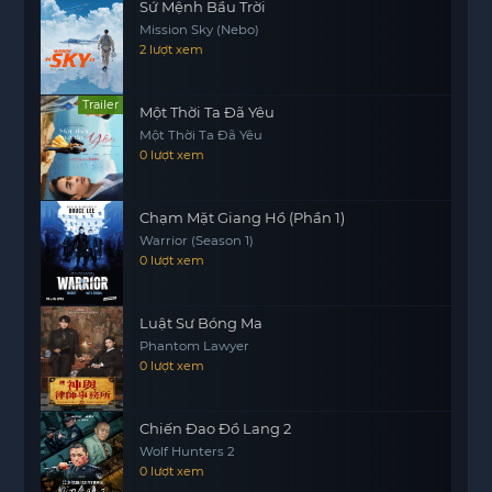
Sứ Mệnh Bầu Trời
Mission Sky (Nebo)
2 lượt xem
Trailer
Một Thời Ta Đã Yêu
Một Thời Ta Đã Yêu
0 lượt xem
Chạm Mặt Giang Hồ (Phần 1)
Warrior (Season 1)
0 lượt xem
Luật Sư Bóng Ma
Phantom Lawyer
0 lượt xem
Chiến Đao Đồ Lang 2
Wolf Hunters 2
0 lượt xem