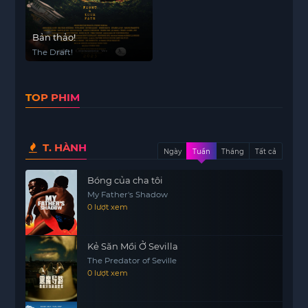
Bản thảo!
The Draft!
TOP PHIM
T. HÀNH
Ngày
Tuần
Tháng
Tất cả
Bóng của cha tôi
My Father's Shadow
0 lượt xem
Kẻ Săn Mồi Ở Sevilla
The Predator of Seville
0 lượt xem