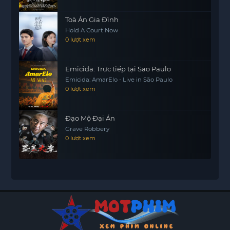
Toà Án Gia Đình
Hold A Court Now
0 lượt xem
Emicida: Trực tiếp tại Sao Paulo
Emicida: AmarElo - Live in São Paulo
0 lượt xem
Đạo Mộ Đại Án
Grave Robbery
0 lượt xem