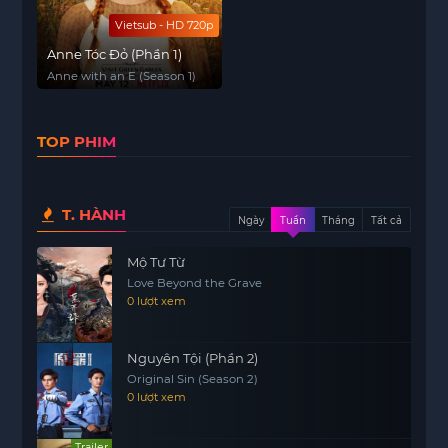
Vietsub - HD 720p
Anne Tóc Đỏ (Phần 1)
Anne with an E (Season 1)
TOP PHIM
T. HÀNH
Ngày
Tuần
Tháng
Tất cả
Mộ Tư Từ
Love Beyond the Grave
0 lượt xem
Nguyên Tội (Phần 2)
Original Sin (Season 2)
0 lượt xem
Trailer