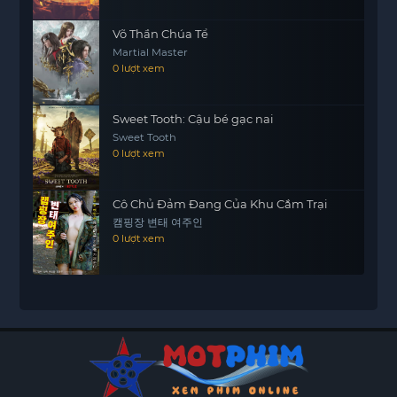
Võ Thần Chúa Tể
Martial Master
0 lượt xem
Sweet Tooth: Cậu bé gạc nai
Sweet Tooth
0 lượt xem
Cô Chủ Đảm Đang Của Khu Cắm Trại
캠핑장 변태 여주인
0 lượt xem