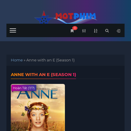
0
Menu
Home
»
Anne with an E (Season 1)
ANNE WITH AN E (SEASON 1)
Hoàn Tất (7/7)