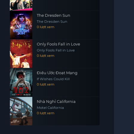
The Dresden Sun
The Dresden Sun
0 lượt xem
Only Fools Fall in Love
Only Fools Fall in Love
0 lượt xem
Điều Ước Đoạt Mạng
If Wishes Could Kill
0 lượt xem
Nhà Nghỉ California
Motel California
0 lượt xem