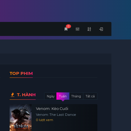
0
TOP PHIM
T. HÀNH
Ngày
Tuần
Tháng
Tất cả
Venom: Kèo Cuối
Venom: The Last Dance
0 lượt xem