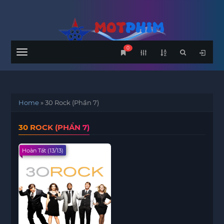
0
Menu
Home
»
30 Rock (Phần 7)
30 ROCK (PHẦN 7)
Hoàn Tất (13/13)