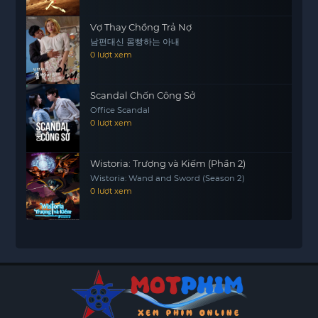
Vợ Thay Chồng Trả Nợ
남편대신 몸빵하는 아내
0 lượt xem
Scandal Chốn Công Sở
Office Scandal
0 lượt xem
Wistoria: Trượng và Kiếm (Phần 2)
Wistoria: Wand and Sword (Season 2)
0 lượt xem