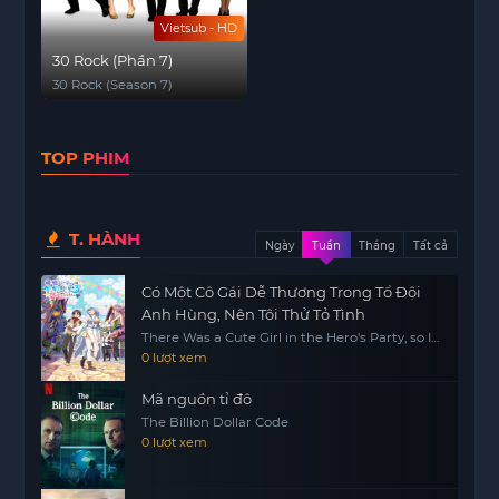
Vietsub - HD
30 Rock (Phần 7)
30 Rock (Season 7)
TOP PHIM
T. HÀNH
Ngày
Tuần
Tháng
Tất cả
Có Một Cô Gái Dễ Thương Trong Tổ Đội
Anh Hùng, Nên Tôi Thử Tỏ Tình
There Was a Cute Girl in the Hero's Party, so I
Tried Confessing to Her
0 lượt xem
Mã nguồn tỉ đô
The Billion Dollar Code
0 lượt xem