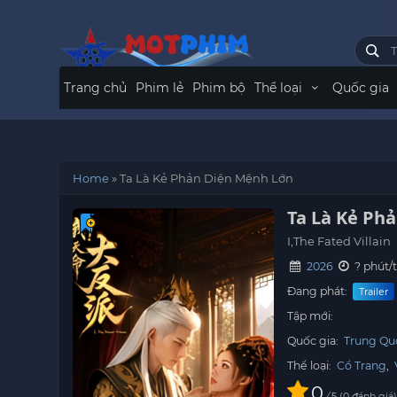
Trang chủ
Phim lẻ
Phim bộ
Thể loại
Quốc gia
Home
»
Ta Là Kẻ Phản Diện Mệnh Lớn
Ta Là Kẻ Ph
I,The Fated Villain
2026
? phút/
Đang phát:
Trailer
Tập mới:
Quốc gia:
Trung Qu
Thể loại:
Cổ Trang
,
0
/
0
đánh giá
5