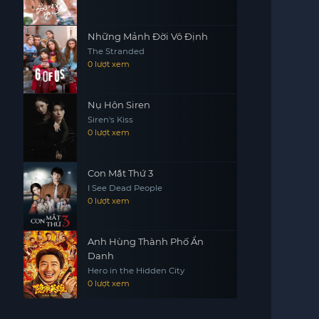
Những Mảnh Đời Vô Định
The Stranded
0 lượt xem
Nụ Hôn Siren
Siren's Kiss
0 lượt xem
Con Mắt Thứ 3
I See Dead People
0 lượt xem
Anh Hùng Thành Phố Ẩn
Danh
Hero in the Hidden City
0 lượt xem