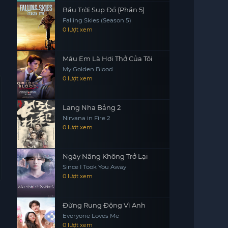
Bầu Trời Sụp Đổ (Phần 5)
Falling Skies (Season 5)
0 lượt xem
Máu Em Là Hơi Thở Của Tôi
My Golden Blood
0 lượt xem
Lang Nha Bảng 2
Nirvana in Fire 2
0 lượt xem
Ngày Nắng Không Trở Lại
Since I Took You Away
0 lượt xem
Đừng Rung Động Vì Anh
Everyone Loves Me
0 lượt xem