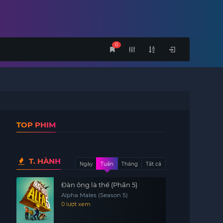
0
TOP PHIM
T. HÀNH
Ngày
Tuần
Tháng
Tất cả
Đàn ông là thế (Phần 5)
Alpha Males (Season 5)
0 lượt xem