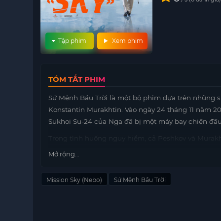
Tập phim
Xem phim
TÓM TẮT PHIM
Sứ Mệnh Bầu Trời là một bộ phim dựa trên những sự
Konstantin Murakhtin. Vào ngày 24 tháng 11 năm 20
Sukhoi Su-24 của Nga đã bị một máy bay chiến đấu
Trong tình huống nguy hiểm, cả Peshkov và Murakht
Murakhtin thoát được và sống sót, Peshkov không 
Mở rộng...
Konstantin Murakhtin, với sự dũng cảm và quyết t
sống sót và tiếp tục thực hiện nhiệm vụ trong hoàn
Mission Sky (Nebo)
Sứ Mệnh Bầu Trời
thảm mà còn tôn vinh tinh thần chiến đấu và lòn
khoảnh khắc sinh tử.
Sứ Mệnh Bầu Trời mang đến cho khán giả cái nhìn 