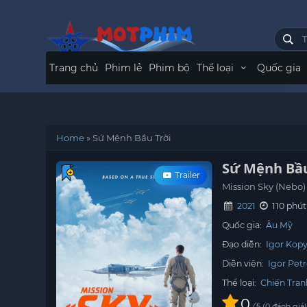
Trang chủ
Phim lẻ
Phim bộ
Thể loại
Quốc gia
Home
»
Sứ Mệnh Bầu Trời
Sứ Mệnh Bầu
Trailer
Mission Sky (Nebo)
2021
110 phút
Quốc gia:
Âu Mỹ
Đạo diễn:
Igor Kopy
Diễn viên:
Igor Pet
Thể loại:
Chiến Tran
0
/
0
đánh giá
5