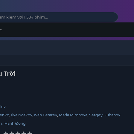
 Trời
lov
renko
Ilya Noskov
Ivan Batarev
Maria Mironova
Sergey Gubanov
h
,
Hành Động