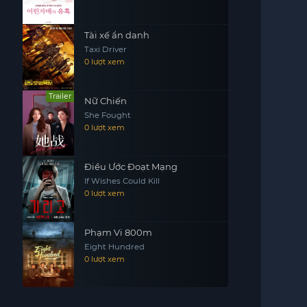
Tài xế ẩn danh
Taxi Driver
0 lượt xem
Trailer
Nữ Chiến
She Fought
0 lượt xem
Điều Ước Đoạt Mạng
If Wishes Could Kill
0 lượt xem
Phạm Vi 800m
Eight Hundred
0 lượt xem