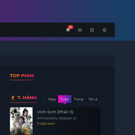
0
TOP PHIM
T. HÀNH
Ngày
Tuần
Tháng
Tất cả
Vĩnh Sinh (Phần 5)
Immortality (Season 5)
0 lượt xem