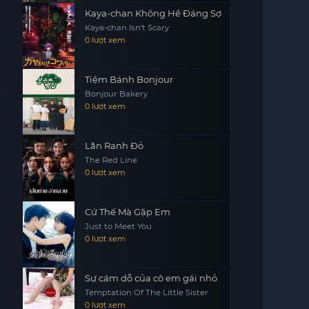
Kaya-chan Không Hề Đáng Sợ
Kaya-chan Isn't Scary
0 lượt xem
Tiệm Bánh Bonjour
Bonjour Bakery
0 lượt xem
Lằn Ranh Đỏ
The Red Line
0 lượt xem
Cứ Thế Mà Gặp Em
Just to Meet You
0 lượt xem
Sự cám dỗ của cô em gái nhỏ
Temptation Of The Little Sister
0 lượt xem