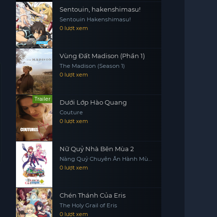
Sentouin, hakenshimasu!
Sentouin Hakenshimasu!
0 lượt xem
Vùng Đất Madison (Phần 1)
The Madison (Season 1)
0 lượt xem
Trailer
Dưới Lớp Hào Quang
Couture
0 lượt xem
Nữ Quỷ Nhà Bên Mùa 2
Nàng Quỷ Chuyên Ăn Hành Mùa
2, Machikado Mazoku: 2-choume
0 lượt xem
Chén Thánh Của Eris
The Holy Grail of Eris
0 lượt xem