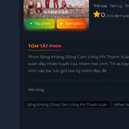
Thể loại:
Tâm Lý
,
Tì
0
/
0
đánh giá
5
Tập phim
Xem phim
TÓM TẮT PHIM
Phim Sống Không Dũng Cảm Uổng Phí Thanh Xuân
xuân đầy nhiệt huyết của nhóm học sinh “Tổ xe ba
sinh cấp ba, lưu giữ bao kỷ niệm đẹp đẽ.
Vào mùa hè năm 1996, Dương Tịch, một cô gái trẻ, t
một vụ nổ tại phòng thí nghiệm. Điều này đã khiến
Mở rộng...
cho việc xét tuyển đại học. Khi năm học mới bắt đầ
chuyển đến lớp của cô và cướp đi chức lớp trưởng 
Sống Không Dũng Cảm Uổng Phí Thanh Xuân
When W
Thiếu niên này, tên là Hoa Bưu, là một người thông
cả lớp xem như kẻ thù, nhưng sau khi cậu dùng tài
vỡ kỷ lục trong một trò chơi, mọi người đã dần tha