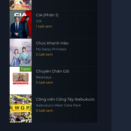
CIA (Phần 1)
CIA
1 lượt xem
Chúc Khanh Hảo
My Sassy Princess
2 lượt xem
Trailer
Chuyện Chăn Gối
Bedways
0 lượt xem
Công viên Cổng Tây Ikebukuro
Ikebukuro West Gate Park
0 lượt xem