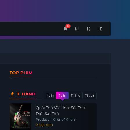
0
TOP PHIM
T. HÀNH
Ngày
Tuần
Tháng
Tất cả
Quái Thú Vô Hình: Sát Thủ
Diệt Sát Thủ
Predator: Killer of Killers
0 lượt xem