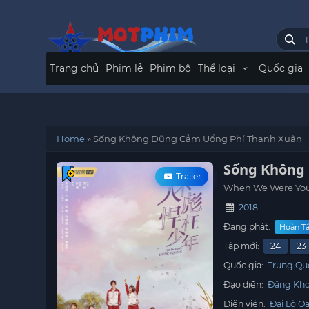
Trang chủ
Phim lẻ
Phim bộ
Thể loại
Quốc gia
Home
»
Sống Không Dũng Cảm Uổng Phí Thanh Xuân
Sống Không
Trailer
When We Were Yo
2018
Đang phát:
Hoàn Tấ
Tập mới:
24
23
Quốc gia:
Trung Qu
Đạo diễn:
Đặng Kh
Diễn viên:
Đại Lộ O