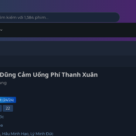
 Dũng Cảm Uổng Phí Thanh Xuân
ung
t (24/24)
22
ốc
oa
a
Hầu Minh Hạo
Lý Minh Đức