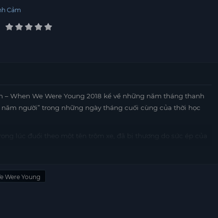
nh Cảm
 – When We Were Young 2018 kể về những năm tháng thanh
y năm người” trong những ngày tháng cuối cùng của thời học
rong lúc đuổi theo một tên trộm xe, đã bị thương do sức ép của
 cô không thể tham gia vào cuộc thi điền kinh để lấy điểm cộng
u, Dương Tịch phát hiện ra rằng tên thủ phạm gây ra vụ nổ lại
mà cô đã giữ trong nhiều năm.
e Were Young
 minh, nhiệt huyết và cũng có phần bốc đồng. Ban đầu, cậu bị
 năng của mình để tổ chức bữa tiệc trung thu cho cả lớp và phá
y đổi cái nhìn về cậu. Cậu đã chứng minh lòng tốt của mình