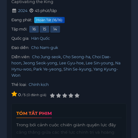
Captivating the King
2024
45 phút/tập
Đang phát:
Hoàn Tất (16/16)
Tập mới:
16
15
14
Quốc gia:
Hàn Quốc
Đạo diễn:
Cho Nam-guk
Diễn viên:
Cho Jung-seok
Cho Seong-ha
Choi Dae-
hoon
Jeong Seok-yong
Lee Gyu-hoe
Lee Sin-young
Na
Hynu-woo
Park Ye-yeong
Shin Se-kyung
Yang Kyung-
Won
Thể loại:
Chính kịch
0
/
0
đánh giá
5
TÓM TẮT PHIM
Trong bối cảnh cuộc chiến giành quyền lực đầy
căng thẳng giữa các thế lực chính trị và hoàng