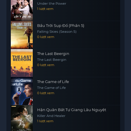
Under the Power
những lựa chọn khó khăn. Liệu họ có thể vượt qua
1 lượt xem
những rào cản do số phận sắp đặt? Hay tình yêu
của họ sẽ bị chôn vùi trong những mưu đồ chính
Bầu Trời Sụp Đổ (Phần 5)
trị tăm tối?
Falling Skies (Season 5)
“Sejak: Mê Hoặc Quân Vương” không chỉ là một
0 lượt xem
câu chuyện tình lãng mạn mà còn là một tác
phẩm phản ánh những mối quan hệ phức tạp
The Last Beergin
trong cuộc sống quyền lực. Nó đưa người xem vào
The Last Beergin
một cuộc hành trình đầy cảm xúc, nơi mà tình
0 lượt xem
yêu có thể là cả phương thuốc và cũng là nguyên
nhân dẫn đến bi kịch.
The Game of Life
The Game of Life
0 lượt xem
Hận Quân Bất Tự Giang Lâu Nguyệt
Killer And Healer
1 lượt xem