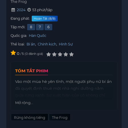
The Frog
2024
53 phút/tập
Đang phát:
Hoàn Tất (8/8)
Tập mới:
8
7
6
Quốc gia:
Hàn Quốc
Thể loại:
Bí ẩn
,
Chính kịch
,
Hình Sự
0
/
0
đánh giá
5
TÓM TẮT PHIM
Vào một mùa hè yên tĩnh, một người phụ nữ bí ẩn
đã quyết định thuê một nhà nghỉ dưỡng nằm
giữa rừng xanh. Sự xuất hiện của cô không chỉ
mang lại không khí mới mẻ mà còn dẫn đến
Mở rộng...
những sự kiện bất ngờ, làm xáo trộn cuộc sống
của người chủ nhà nghỉ và những người sống
Rừng không tiếng
The Frog
xung quanh.