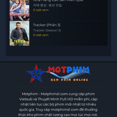
자매 펜션 : 펜션 맛집
0 lượt xem
Tracker (Phần 3)
Tracker (Season 3)
0 lượt xem
Motphim - Motphims1.com
cung cấp phim
Vietsub và Thuyết Minh Full HD miễn phí, cập
nhật liên tục các bộ phim mới nhất từ nhiều
quốc gia. Truy cập motphims1.com để thưởng
thức kho phim chất lượng cao mọi lúc mọi nơi..