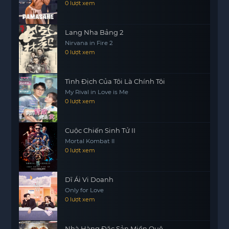
0 lượt xem
muộn? Rừng không tiếng chính là nơi mà những
bí mật được giấu kín, và mỗi người đều có câu
Lang Nha Bảng 2
chuyện riêng của mình.
Nirvana in Fire 2
Câu chuyện không chỉ là về sự xuất hiện của một
0 lượt xem
người phụ nữ, mà còn là hành trình khám phá
bản thân, đối diện với nỗi sợ hãi
https://mot phim
Tình Địch Của Tôi Là Chính Tôi
và những điều chưa được biết đến. Liệu rừng có
My Rival in Love is Me
thể giữ im lặng mãi mãi, hay sẽ có lúc tiếng nói
0 lượt xem
của sự thật được vang lên? Hãy cùng khám phá
trong ‘Rừng không tiếng’.
Cuộc Chiến Sinh Tử II
Mortal Kombat II
0 lượt xem
Dĩ Ái Vi Doanh
Only for Love
0 lượt xem
Nhà Hàng Đặc Sản Miền Quê