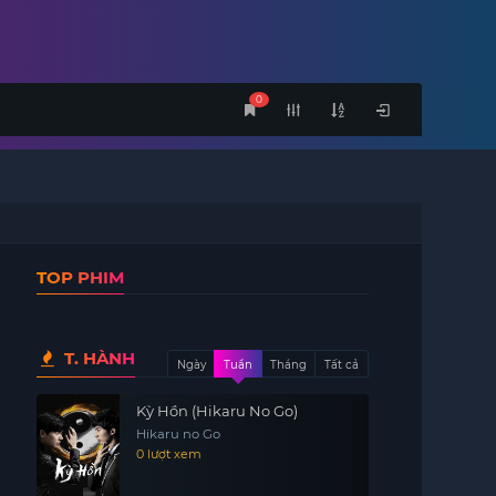
0
TOP PHIM
T. HÀNH
Ngày
Tuần
Tháng
Tất cả
Kỳ Hồn (Hikaru No Go)
Hikaru no Go
0 lượt xem