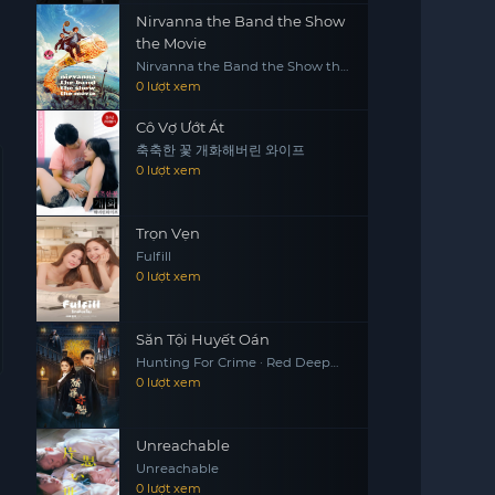
Nirvanna the Band the Show
the Movie
Nirvanna the Band the Show the
Movie
0 lượt xem
Cô Vợ Ướt Át
축축한 꽃 개화해버린 와이프
0 lượt xem
Trọn Vẹn
Fulfill
0 lượt xem
Săn Tội Huyết Oán
Hunting For Crime · Red Deep
Grudge
0 lượt xem
Unreachable
Unreachable
0 lượt xem