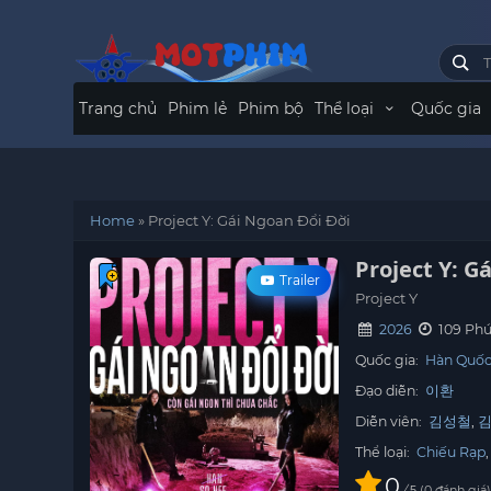
Trang chủ
Phim lẻ
Phim bộ
Thể loại
Quốc gia
Home
»
Project Y: Gái Ngoan Đổi Đời
Project Y: G
Trailer
Project Y
2026
109 Phú
Quốc gia:
Hàn Quố
Đạo diễn:
이환
Diễn viên:
김성철
Thể loại:
Chiếu Rạp
0
/
0
đánh giá
5