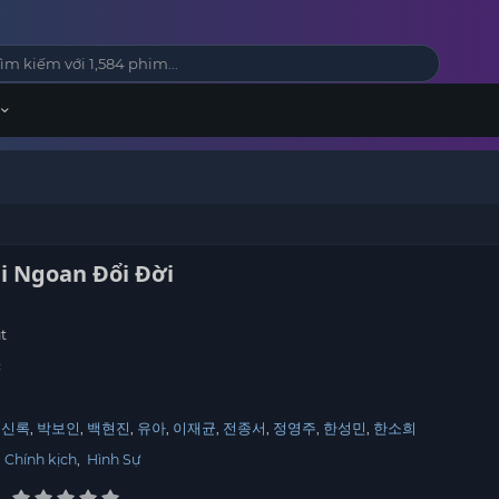
ái Ngoan Đổi Đời
t
c
김신록
박보인
백현진
유아
이재균
전종서
정영주
한성민
한소희
,
Chính kịch
,
Hình Sự