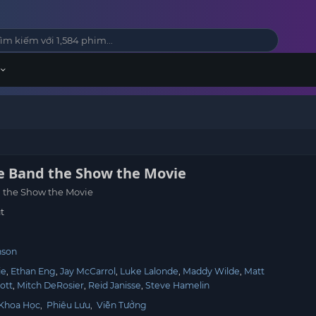
e Band the Show the Movie
 the Show the Movie
t
nson
ie
Ethan Eng
Jay McCarrol
Luke Lalonde
Maddy Wilde
Matt
ott
Mitch DeRosier
Reid Janisse
Steve Hamelin
Khoa Học
,
Phiêu Lưu
,
Viễn Tưởng