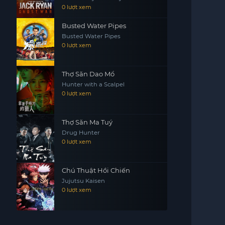
War
0 lượt xem
Busted Water Pipes
Busted Water Pipes
0 lượt xem
Thợ Săn Dao Mổ
Hunter with a Scalpel
0 lượt xem
Thợ Săn Ma Tuý
Drug Hunter
0 lượt xem
Chú Thuật Hồi Chiến
Jujutsu Kaisen
0 lượt xem