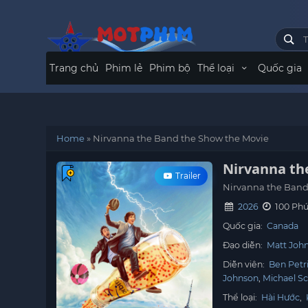
Trang chủ
Phim lẻ
Phim bộ
Thể loại
Quốc gia
Home
»
Nirvanna the Band the Show the Movie
Nirvanna th
Trailer
Nirvanna the Band
2026
100 Phú
Quốc gia:
Canada
Đạo diễn:
Matt Joh
Diễn viên:
Ben Petr
Johnson
Michael Sc
Thể loại:
Hài Hước
,