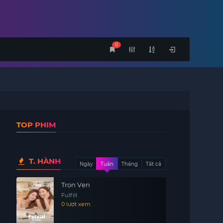
0
TOP PHIM
T. HÀNH
Ngày
Tuần
Tháng
Tất cả
Trọn Vẹn
Fulfill
0 lượt xem