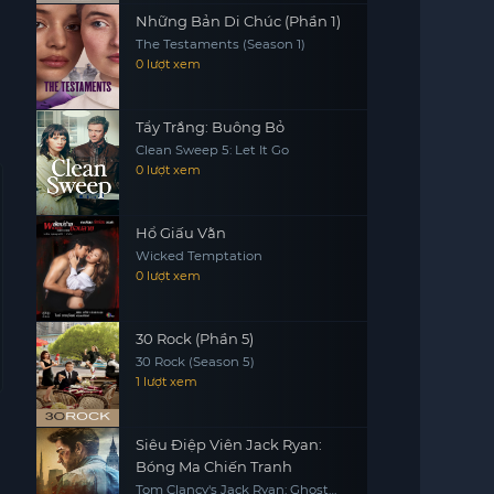
Những Bản Di Chúc (Phần 1)
The Testaments (Season 1)
0 lượt xem
Tẩy Trắng: Buông Bỏ
Clean Sweep 5: Let It Go
0 lượt xem
Hổ Giấu Vằn
Wicked Temptation
0 lượt xem
30 Rock (Phần 5)
30 Rock (Season 5)
1 lượt xem
Siêu Điệp Viên Jack Ryan:
Bóng Ma Chiến Tranh
Tom Clancy's Jack Ryan: Ghost