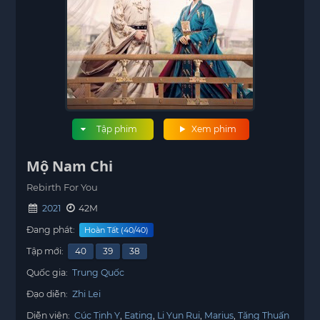
Tập phim
Xem phim
Mộ Nam Chi
Rebirth For You
2021
42M
Đang phát:
Hoàn Tất (40/40)
Tập mới:
40
39
38
Quốc gia:
Trung Quốc
Đạo diễn:
Zhi Lei
Diễn viên:
Cúc Tịnh Y
Eating
Li Yun Rui
Marius
Tăng Thuấn