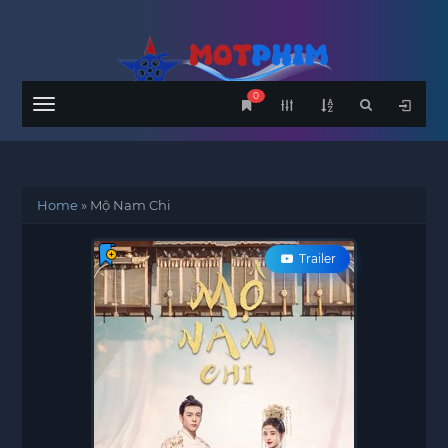
0
Menu
Home
»
Mộ Nam Chi
Trailer