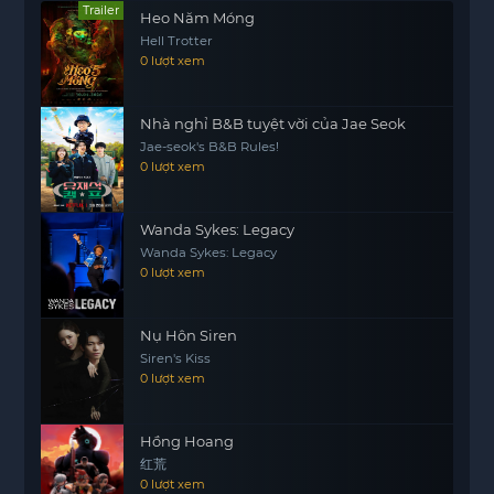
thông minh và khả năng của bản thân, nàng đã
Trailer
Heo Năm Móng
khéo léo cân bằng các thế lực trong triều đình, từ
Hell Trotter
đó tìm kiếm hạnh phúc cho chính mình.
0 lượt xem
Người đồng hành cùng Khương Bảo Ninh trong
hành trình này là Lý Khiêm, do Tăng Thuấn Hy thủ
Nhà nghỉ B&B tuyệt vời của Jae Seok
vai. Anh là người yêu say đắm nàng trong kiếp
Jae-seok's B&B Rules!
0 lượt xem
trước và sau khi trọng sinh, Lý Khiêm quyết tâm
đưa Bảo Ninh trở lại bên mình, hỗ trợ nàng vượt
motphims1.com
qua mọi khó khăn.
Wanda Sykes: Legacy
Wanda Sykes: Legacy
Mộ Nam Chi (Gia Nam Truyện) không chỉ là một
0 lượt xem
câu chuyện tình yêu đầy cảm xúc, mà còn là hành
trình tìm kiếm bản thân và khát vọng có được
Nụ Hôn Siren
hạnh phúc thực sự.
Siren's Kiss
0 lượt xem
Hồng Hoang
红荒
0 lượt xem