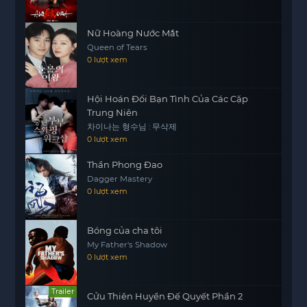
Nữ Hoàng Nước Mắt
Queen of Tears
0 lượt xem
Hội Hoán Đổi Bạn Tình Của Các Cặp
Trung Niên
차이나는 형수님 : 무삭제
0 lượt xem
Thần Phong Đao
Dagger Mastery
0 lượt xem
Bóng của cha tôi
My Father's Shadow
0 lượt xem
Trailer
Cửu Thiên Huyền Đế Quyết Phần 2