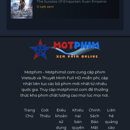
The Success Of Empyrean Xuan Emperor
0 lượt xem
Motphim - Motphims1.com
cung cấp phim
Vietsub và Thuyết Minh Full HD miễn phí, cập
nhật liên tục các bộ phim mới nhất từ nhiều
quốc gia. Truy cập motphims1.com để thưởng
thức kho phim chất lượng cao mọi lúc mọi nơi..
Trang
Giới
Điều
Khiếu
Chính
Liên
Chủ
Thiệu
khoản
nại
Sách
hệ
sử
bản
Bảo
quảng
dụng
quyền
Mật
cáo