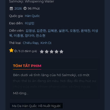
Salmokji: Whispering Water
2026
96 Phút
Quốc gia:
Hàn Quốc
Đạo diễn:
이상민
Diễn viên:
김영성
김준한
김혜윤
설윤지
오동민
윤재찬
이성
욱
이종원
장다아
전소현
Thể loại:
Chiếu Rạp
,
Kinh Dị
0
/
0
đánh giá
5
TÓM TẮT PHIM
Bên dưới vẻ tĩnh lặng của hồ Salmokji, có một
thực thể bí ẩn đang ẩn náu. Nơi đây đã thu hút sự
chú ý của một nhóm phóng viên, những người
quyết định tiến hành điều tra về những vụ án kỳ
Mở rộng...
lạ xảy ra quanh hồ. Họ không hề hay biết rằng
mình đang bước vào một cuộc phiêu lưu đầy
Ma Da Hàn Quốc: Hồ Nuốt Người