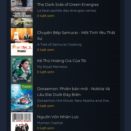
xem cảm thấy hồi hộp và ám ảnh, khi từng bí mật
The Dark Side of Green Energies
La face cachée des énergies vertes
được hé lộ dần dần. Liệu nhóm phóng viên có thể
0 lượt xem
thoát khỏi sự kìm kẹp của ám ma, hay họ sẽ trở
thành nạn nhân của hồ nước bí ẩn này?
Chuyện Bếp Samurai - Một Tình Yêu Thật
Sự
A Tale of Samurai Cooking
0 lượt xem
Kẻ Thù Hoàng Gia Của Tôi
My Royal Nemesis
0 lượt xem
Trailer
Doraemon: Phiên bản mới - Nobita Và
Lâu Đài Dưới Đáy Biển
Doraemon the Movie: New Nobita and the
Castle of the Undersea Devil
0 lượt xem
Nguồn Vốn Nhân Lực
Human Capital
0 lượt xem