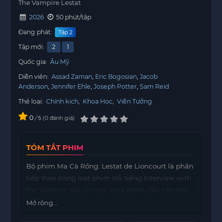
The Vampire Lestat
2026
50 phút/tập
Đang phát:
Tập 2
Tập mới:
2
1
Quốc gia:
Âu Mỹ
Diễn viên:
Assad Zaman
Eric Bogosian
Jacob
Anderson
Jennifer Ehle
Joseph Potter
Sam Reid
Thể loại:
Chính kịch
,
Khoa Học
,
Viễn Tưởng
0
/
0
đánh giá
5
TÓM TẮT PHIM
Bộ phim Ma Cà Rồng: Lestat de Lioncourt là phần
tiếp theo trong loạt phim nổi tiếng Interview with
the Vampire. Sau khi hai mùa phim đầu tiên tập
trung vào nhân vật Louis, phần này sẽ chuyển đổi
Mở rộng...
hoàn toàn góc nhìn để kể về câu chuyện của