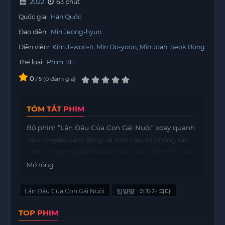
2022
63 phút
Quốc gia:
Hàn Quốc
Đạo diễn:
Min Jeong-hyun
Diễn viên:
Kim Ji-won-II
Min Do-yoon
Min Joah
Seok Bong
Thể loại:
Phim 18+
0
/
0
đánh giá
5
TÓM TẮT PHIM
Bộ phim “Lần Đầu Của Con Gái Nuôi” xoay quanh
câu chuyện cảm động về một cặp vợ chồng tận
tâm, những người đã dành cả cuộc đời mình để
hỗ trợ trại trẻ mồ côi. Họ không chỉ cung cấp nơi ở
Mở rộng...
mà còn là chỗ dựa tinh thần cho những đứa trẻ
thiếu thốn tình thương. Trong hành trình của
Lần Đầu Của Con Gái Nuôi
입양딸 : 여자가 되다
mình, họ quyết định nhận nuôi một cô con gái từ
TOP PHIM
trại trẻ, mang đến cho cô một mái ấm và một gia
đình mà cô luôn khao khát.