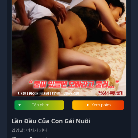
Tập phim
Xem phim
Lần Đầu Của Con Gái Nuôi
입양딸 : 여자가 되다