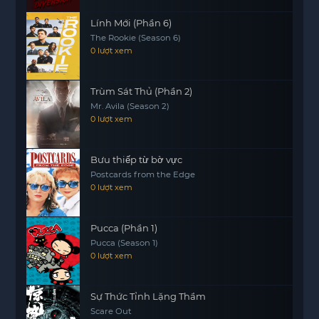
giá về tình cảm gia đình và sự hy sinh, tạo ra một
Lính Mới (Phần 6)
thông điệp mạnh mẽ về tình yêu thương và sự
The Rookie (Season 6)
chấp nhận. Hãy cùng theo dõi hành trình đầy cảm
0 lượt xem
xúc của cặp vợ chồng này và cô con gái nuôi của
họ trong bộ phim đầy ý nghĩa này.
Trùm Sát Thủ (Phần 2)
Mr. Avila (Season 2)
0 lượt xem
Bưu thiếp từ bờ vực
Postcards from the Edge
0 lượt xem
Pucca (Phần 1)
Pucca (Season 1)
0 lượt xem
Sự Thức Tỉnh Lặng Thầm
Scare Out