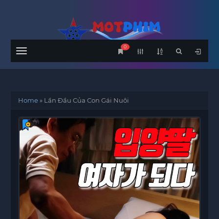
0
Menu
Home
»
Lần Đầu Của Con Gái Nuôi