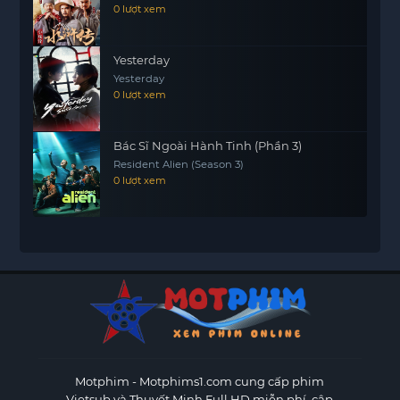
0 lượt xem
Yesterday
Yesterday
0 lượt xem
Bác Sĩ Ngoài Hành Tinh (Phần 3)
Resident Alien (Season 3)
0 lượt xem
Motphim - Motphims1.com
cung cấp phim
Vietsub và Thuyết Minh Full HD miễn phí, cập