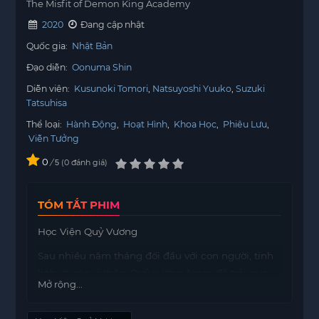
The Misfit of Demon King Academy
2020
Đang cập nhật
Quốc gia:
Nhật Bản
Đạo diễn:
Oonuma Shin
Diễn viên:
Kusunoki Tomori
Natsuyoshi Yuuko
Suzuki
Tatsuhisa
Thể loại:
Hành Động
,
Hoạt Hình
,
Khoa Học
,
Phiêu Lưu
,
Viễn Tưởng
0
/
0
đánh giá
5
TÓM TẮT PHIM
Học Viện Quỷ Vương
Sau nhiều năm tháng đối đầu với con người, tinh
linh và các vị thần, Quỷ vương Arnos đã trải qua
Mở rộng...
không ít trận chiến và xung đột. Cuối cùng, sự
mệt mỏi và chán chường đã khiến gã quỷ vương