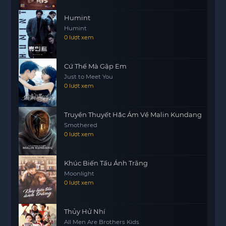
thiện với cậu. Misha trở thành đồng chí và là
người đầu tiên hỗ trợ Arnos trong thời đại mới. Cả
Humint
Humint
hai cùng chung mục tiêu, quyết tâm leo lên đỉnh
0 lượt xem
cao của hệ thống phân cấp quỷ, với hy vọng một
ngày không xa sẽ lấy lại danh hiệu và địa vị mà
Arnos từng sở hữu.
Cứ Thế Mà Gặp Em
Just to Meet You
0 lượt xem
Truyền Thuyết Hắc Ám Về Malin Kundang
Smothered
0 lượt xem
Khúc Biến Tấu Ánh Trăng
Moonlight
0 lượt xem
Thủy Hử Nhí
All Men Are Brothers Kids