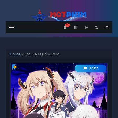
0
Menu
Home
»
Học Viện Quỷ Vương
Trailer