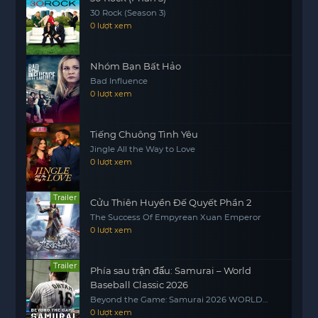
hãnh nhưng giờ đây phải tìm lại ký ức và danh dự
30 Rock (Season 3)
của mình.
0 lượt xem
Hãn Thê Nhà Tôi Không Dễ Chọc không chỉ là câu
chuyện về tình yêu và sự hy sinh, mà còn là hành
Nhóm Bạn Bất Hảo
trình của những người dám đứng lên vì lẽ phải, vì
Bad Influence
công lý và vì tương lai tươi sáng hơn cho thế hệ
0 lượt xem
sau.
Tiếng Chuông Tình Yêu
Jingle All the Way to Love
0 lượt xem
Trailer
Cửu Thiên Huyền Đế Quyết Phần 2
The Success Of Empyrean Xuan Emperor
0 lượt xem
Trailer
Phía sau trận đấu: Samurai – World
Baseball Classic 2026
Beyond the Game: Samurai 2026 WORLD
BASEBALL CLASSIC
0 lượt xem