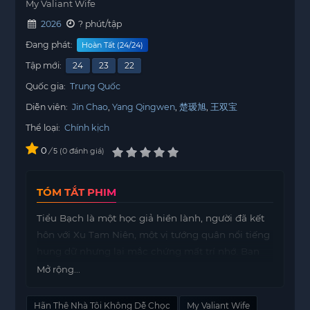
My Valiant Wife
2026
? phút/tập
Đang phát:
Hoàn Tất (24/24)
Tập mới:
24
23
22
Quốc gia:
Trung Quốc
Diễn viên:
Jin Chao
Yang Qingwen
楚瑷旭
王双宝
Thể loại:
Chính kịch
0
/
0
đánh giá
5
TÓM TẮT PHIM
Tiểu Bạch là một học giả hiền lành, người đã kết
hôn với Xu Tam Niên, một vị tướng quân nổi tiếng
hung dữ nhưng lại mắc chứng mất trí nhớ. Ban
đầu, cuộc hôn nhân của họ chỉ là một hình thức
Mở rộng...
giả mạo, nhưng theo thời gian, nó đã trở thành
một mối quan hệ hợp tác thực sự và bền chặt.
Hãn Thê Nhà Tôi Không Dễ Chọc
My Valiant Wife