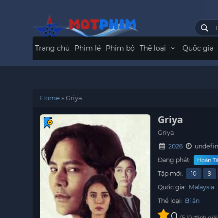
Trang chủ
Phim lẻ
Phim bộ
Thể loại
Quốc gia
Home
»
Griya
Griya
Griya
2026
undefin
Đang phát:
Hoàn Tất
Tập mới:
10
9
Quốc gia:
Malaysia
Thể loại:
Bí ẩn
0
/
0
đánh giá
5