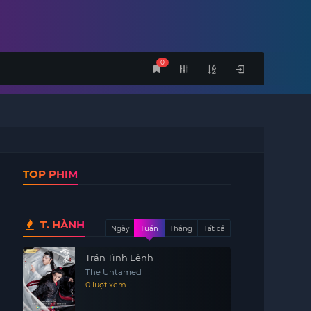
0
TOP PHIM
T. HÀNH
Ngày
Tuần
Tháng
Tất cả
Trần Tình Lệnh
The Untamed
0 lượt xem