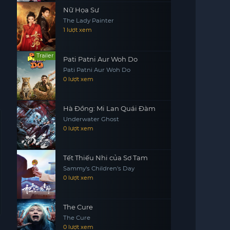
Nữ Họa Sư
The Lady Painter
1 lượt xem
Trailer
Pati Patni Aur Woh Do
Pati Patni Aur Woh Do
0 lượt xem
Hà Đồng: Mi Lan Quái Đàm
Underwater Ghost
0 lượt xem
Tết Thiếu Nhi của Sơ Tam
Sammy's Children's Day
0 lượt xem
The Cure
The Cure
0 lượt xem