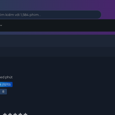
ed phút
 (10/10)
8