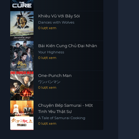
Khiêu Vũ Với Bầy Sói
Dances with Wolves
0 lượt xem
Bái Kiến Cung Chủ Đại Nhân
Your Highness
0 lượt xem
One-Punch Man
ワンパンマン
0 lượt xem
Chuyện Bếp Samurai - Một
Tình Yêu Thật Sự
A Tale of Samurai Cooking
0 lượt xem