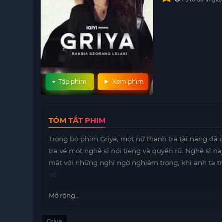
Tập phim
Xem phim
TÓM TẮT PHIM
Trong bộ phim Griya, một nữ thanh tra tài năng đã 
tra về một nghệ sĩ nổi tiếng và quyến rũ. Nghệ sĩ n
mặt với những nghi ngờ nghiêm trọng, khi anh ta t
vợ.
Câu chuyện diễn ra giữa những tình tiết căng thẳng 
Mở rộng...
những khó khăn trong việc tìm kiếm sự thật. Họ k
nghệ sĩ, mà còn phải đối mặt với những áp lực từ xã
Griya