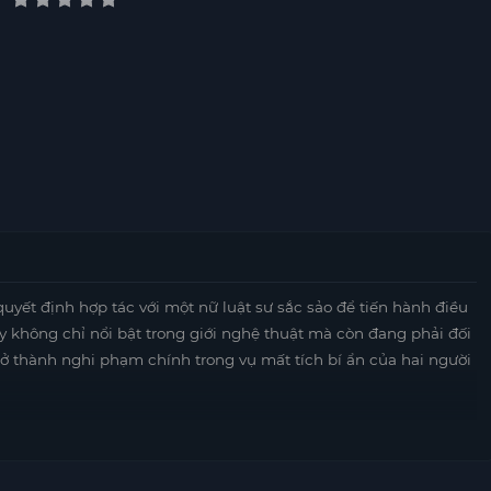
quyết định hợp tác với một nữ luật sư sắc sảo để tiến hành điều
ày không chỉ nổi bật trong giới nghệ thuật mà còn đang phải đối
rở thành nghi phạm chính trong vụ mất tích bí ẩn của hai người
và đầy kịch tính, khi hai nhân vật chính phải đối mặt với
hông chỉ khám phá ra những bí mật ẩn giấu trong quá khứ của
 hội và truyền thông.