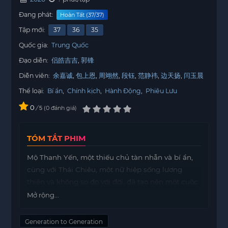
Đang phát:
Hoàn Tất (37/37)
Tập mới:
37
36
35
Quốc gia:
Trung Quốc
Đạo diễn:
侣皓吉吉
郭锋
Diễn viên:
余嘉诚
包上恩
周翊然
段钰
范静祎
边天扬
闫玉晨
Thể loại:
Bí ẩn
,
Chính kịch
,
Hành Động
,
Phiêu Lưu
0
/
0
đánh giá
5
TÓM TẮT PHIM
Mộ Thanh Yến, một thiếu chủ tàn nhẫn và bí ẩn,
cùng với Thái Chiêu, một nữ hiệp sống lương
thiện và không so đo với đời, đã tạo nên một cuộc
chiến giữa hai nhân vật mạnh mẽ, từ đó hình
Mở rộng...
thành một mối tình vừa ngọt ngào vừa đau
thương.
Generation to Generation