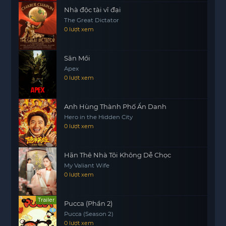
những niềm vui, nỗi buồn, và những bài học quý
Nhà độc tài vĩ đại
The Great Dictator
giá trong thế giới giang hồ khắc nghiệt.
0 lượt xem
Săn Mồi
Apex
0 lượt xem
Anh Hùng Thành Phố Ẩn Danh
Hero in the Hidden City
0 lượt xem
Hãn Thê Nhà Tôi Không Dễ Chọc
My Valiant Wife
0 lượt xem
Trailer
Pucca (Phần 2)
Pucca (Season 2)
0 lượt xem