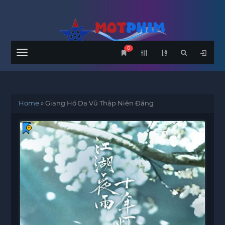
0
Menu
Home
»
Giang Hồ Dạ Vũ Thập Niên Đăng