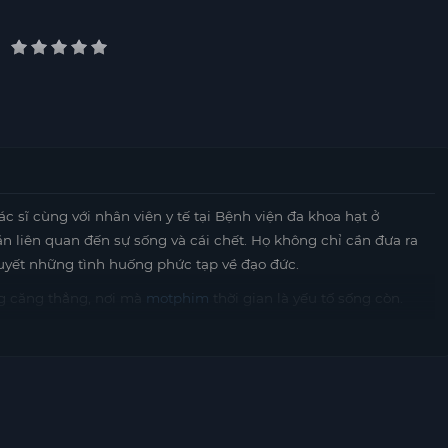
 sĩ cùng với nhân viên y tế tại Bệnh viện đa khoa hạt ở
n liên quan đến sự sống và cái chết. Họ không chỉ cần đưa ra
uyết những tình huống phức tạp về đạo đức.
ng căng thẳng, nơi mà
motphim
thời gian là yếu tố sống còn.
ải đưa ra những quyết định nhanh chóng và chính xác. Sự căng
 họ mà còn đến cuộc sống cá nhân của từng nhân viên.
 của các bác sĩ và nhân viên cũng là một phần không thể thiếu
 công việc và cuộc sống cá nhân, đối mặt với những mâu thuẫn,