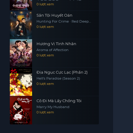
0 lượt xem
Săn Tội Huyết Oán
Hunting For Crime · Red Deep
Grudge
0 lượt xem
Hương Vị Tình Nhân
Aroma of Affection
0 lượt xem
Địa Ngục Cực Lạc (Phần 2)
Hell's Paradise (Season 2)
0 lượt xem
Cô Đi Mà Lấy Chồng Tôi
Marry My Husband
0 lượt xem