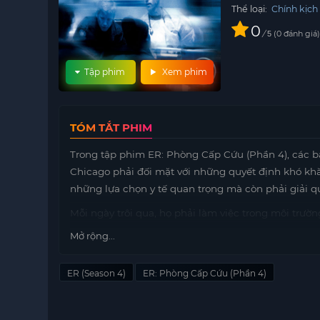
Thể loại:
Chính kịch
0
/
0
đánh giá
5
Tập phim
Xem phim
TÓM TẮT PHIM
Trong tập phim ER: Phòng Cấp Cứu (Phần 4), các bác
Chicago phải đối mặt với những quyết định khó khă
những lựa chọn y tế quan trọng mà còn phải giải q
Mỗi ngày trôi qua, họ phải làm việc trong môi trườ
Những ca bệnh đa dạng và khẩn cấp yêu cầu họ ph
Mở rộng...
thẳng này không chỉ ảnh hưởng đến công việc của
Bên cạnh đó, những rắc rối trong đời sống riêng tư
ER (Season 4)
ER: Phòng Cấp Cứu (Phần 4)
trong câu chuyện. Họ phải tìm cách cân bằng giữa
tổn thương và cảm xúc mà công việc mang lại.