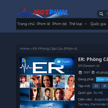
Trang chủ
Phim lẻ
Phim bộ
Thể loại
Quốc gia
Home
»
ER: Phòng Cấp Cứu (Phần 4)
ER: Phòng C
Trailer
ER (Season 4)
1997
45 phút
Đang phát:
Hoàn Tấ
Tập mới:
22
21
Quốc gia:
Âu Mỹ
Diễn viên:
Angela B
Tierney
Parminder 