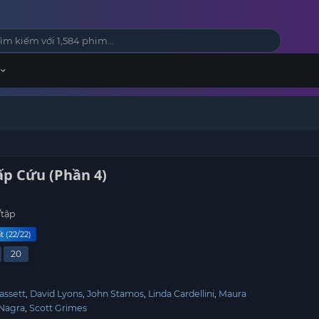
ấp Cứu (Phần 4)
/tập
t (22/22)
20
assett
David Lyons
John Stamos
Linda Cardellini
Maura
Nagra
Scott Grimes