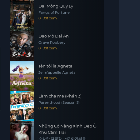
Đại Mộng Quy Ly
Fangs of Fortune
0 lượt xem
Đạo Mộ Đại Án
Grave Robbery
0 lượt xem
Tên tôi là Agneta
Je m'appelle Agneta
0 lượt xem
Làm cha mẹ (Phần 3)
Parenthood (Season 3)
0 lượt xem
Những Cô Nàng Xinh Đẹp Ở
Khu Cắm Trại
수상한 캠핑장 : MZ 아가씨들