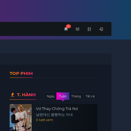
0
TOP PHIM
T. HÀNH
Ngày
Tuần
Tháng
Tất cả
Vợ Thay Chồng Trả Nợ
남편대신 몸빵하는 아내
0 lượt xem