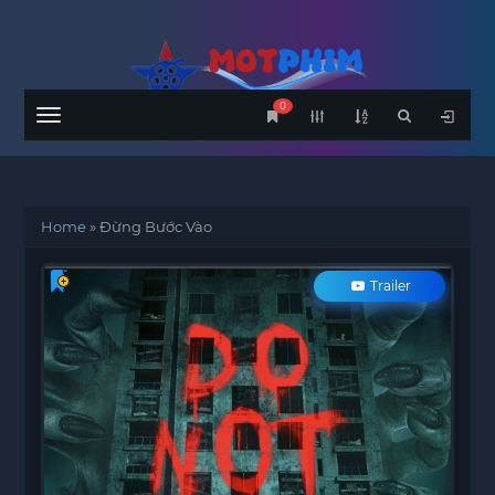
0
Menu
Home
»
Đừng Bước Vào
Trailer