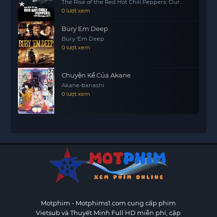
The Rise of the Red Hot Chili Peppers: Our
Brother, Hillel
0 lượt xem
Bury Em Deep
Bury 'Em Deep
0 lượt xem
Chuyện Kể Của Akane
Akane-banashi
0 lượt xem
Motphim - Motphims1.com
cung cấp phim
Vietsub và Thuyết Minh Full HD miễn phí, cập