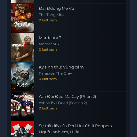
khách sạn này? Họ sẽ phải đối mặt với nỗi sợ hãi
Đại Đường Mê Vụ
và lòng tham, cũng như tìm ra sự thật ẩn chứa
The Tang Mist
sau những truyền thuyết.
0 lượt xem
Đừng Bước Vào là một câu chuyện hấp dẫn về sự
khám phá, tình bạn và những điều kỳ diệu mà
Mardaani 3
cuộc sống mang lại. Hãy cùng theo dõi hành trình
Mardaani 3
của những nhà thám hiểm trẻ và đón chờ những
0 lượt xem
điều bất ngờ trong từng trang sách.
Ký sinh thú: Vùng xám
Parasyte: The Grey
0 lượt xem
Ash Đối Đầu Ma Cây (Phần 2)
Ash vs Evil Dead (Season 2)
0 lượt xem
Sự trỗi dậy của Red Hot Chili Peppers:
Người anh em, Hillel