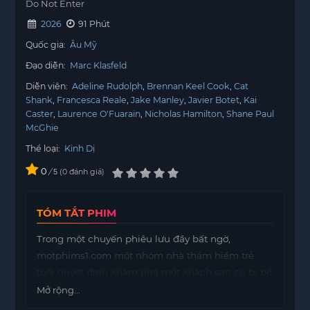
Do Not Enter
2026
91 Phút
Quốc gia:
Âu Mỹ
Đạo diễn:
Marc Klasfeld
Diễn viên:
Adeline Rudolph
Brennan Keel Cook
Cat
Shank
Francesca Reale
Jake Manley
Javier Botet
Kai
Caster
Laurence O'Fuarain
Nicholas Hamilton
Shane Paul
McGhie
Thể loại:
Kinh Dị
0
/
0
đánh giá
5
TÓM TẮT PHIM
Trong một chuyến phiêu lưu đầy bất ngờ,
motphims1.com
một nhóm nhà thám hiểm trẻ
tuổi quyết định khám phá một khách sạn cũ bị bỏ
hoang. Họ không ngờ rằng nơi đây không chỉ
Mở rộng...
chứa đựng những bí ẩn của quá khứ mà còn là