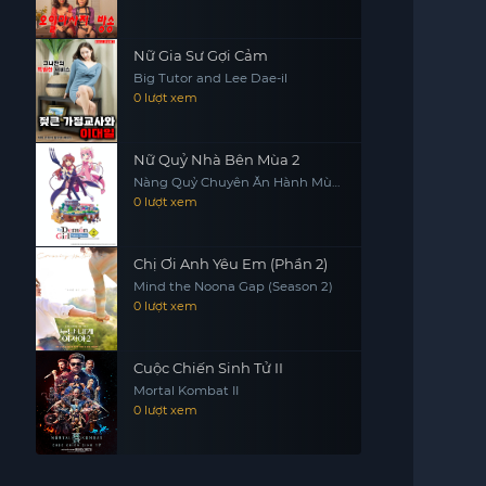
Nữ Gia Sư Gợi Cảm
Big Tutor and Lee Dae-il
0 lượt xem
Nữ Quỷ Nhà Bên Mùa 2
Nàng Quỷ Chuyên Ăn Hành Mùa
2, Machikado Mazoku: 2-choume
0 lượt xem
Chị Ơi Anh Yêu Em (Phần 2)
Mind the Noona Gap (Season 2)
0 lượt xem
Cuộc Chiến Sinh Tử II
Mortal Kombat II
0 lượt xem