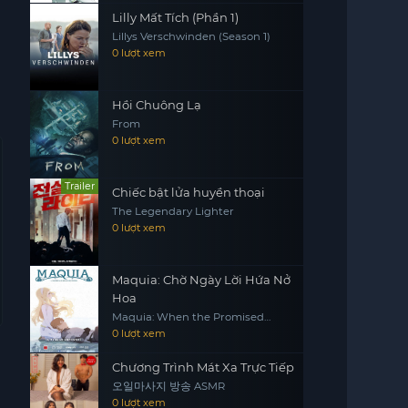
Lilly Mất Tích (Phần 1)
Lillys Verschwinden (Season 1)
0 lượt xem
Hồi Chuông Lạ
From
0 lượt xem
Trailer
Chiếc bật lửa huyền thoại
The Legendary Lighter
0 lượt xem
Maquia: Chờ Ngày Lời Hứa Nở
Hoa
Maquia: When the Promised
Flower Blooms
0 lượt xem
Chương Trình Mát Xa Trực Tiếp
오일마사지 방송 ASMR
0 lượt xem