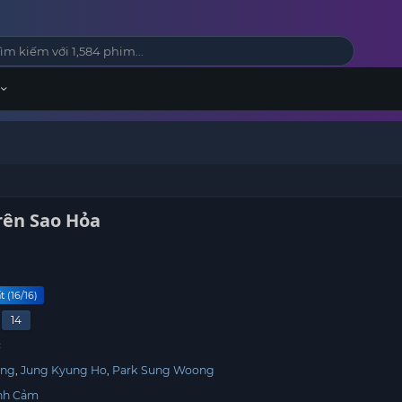
ên Sao Hỏa​
 (16/16)
14
c
ung
Jung Kyung Ho
Park Sung Woong
nh Cảm