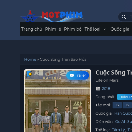
Trang chủ
Phim lẻ
Phim bộ
Thể loại
Quốc gia
Home
»
Cuộc Sống Trên Sao Hỏa​
Cuộc Sống Tr
Trailer
Life on Mars
2018
Đang phát:
Hoàn Tất
Tập mới:
16
15
Quốc gia:
Hàn Quố
Diễn viên:
Go Ah S
Thể loại:
Tâm Lý
,
Tì