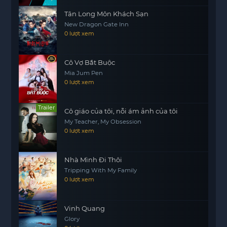
truyện hấp dẫn, Chạm Mặt Giang Hồ (Phần 1)
Tân Long Môn Khách Sạn
không chỉ mang đến cho khán giả những phút
New Dragon Gate Inn
giây
motphims1.com
giải trí, mà còn mở ra nhiều
0 lượt xem
câu hỏi về danh tính, văn hóa và sự đấu tranh sinh
tồn của con người.
Cô Vợ Bắt Buộc
Hãy cùng theo dõi hành trình của Ah Sahm và
Mia Jum Pen
khám phá những bí mật đằng sau các băng
0 lượt xem
nhóm trong các tập tiếp theo của Chạm Mặt
Giang Hồ.
Trailer
Cô giáo của tôi, nỗi ám ảnh của tôi
My Teacher, My Obsession
0 lượt xem
Nhà Mình Đi Thôi
Tripping With My Family
0 lượt xem
Vinh Quang
Glory