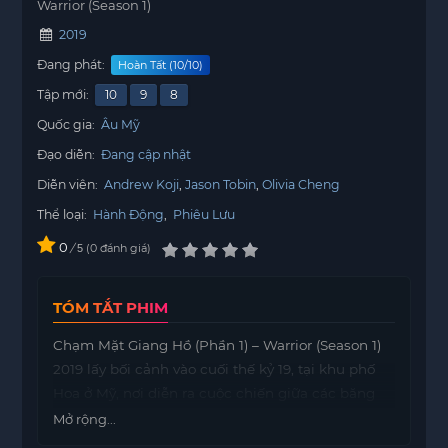
Warrior (Season 1)
2019
Đang phát:
Hoàn Tất (10/10)
Tập mới:
10
9
8
Quốc gia:
Âu Mỹ
Đạo diễn:
Đang cập nhật
Diễn viên:
Andrew Koji
Jason Tobin
Olivia Cheng
Thể loại:
Hành Động
,
Phiêu Lưu
0
/
0
đánh giá
5
TÓM TẮT PHIM
Chạm Mặt Giang Hồ (Phần 1) – Warrior (Season 1)
2019 lấy bối cảnh vào cuối thế kỷ 19, tại khu phố
Hoa ở Mỹ, nơi diễn ra cuộc chiến giữa các băng
nhóm. Phim xoay quanh nhân vật Ah Sahm, một
Mở rộng...
cao thủ võ thuật đến từ Trung Quốc. Anh đã nhập