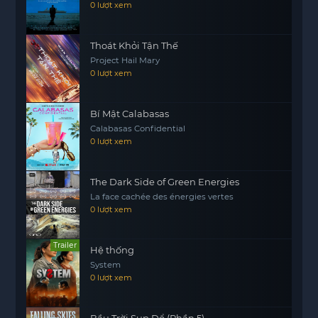
nghiệm không thể bỏ qua cho những ai yêu thích
0 lượt xem
thể loại phim dựa trên game và các câu chuyện
huyền bí. Hãy cùng theo dõi hành trình của thợ
Thoát Khỏi Tận Thế
săn ma cà rồng và khám phá những điều kỳ diệu
Project Hail Mary
trong thế giới đầy bí ẩn này.
0 lượt xem
Bí Mật Calabasas
Calabasas Confidential
0 lượt xem
The Dark Side of Green Energies
La face cachée des énergies vertes
0 lượt xem
Trailer
Hệ thống
System
0 lượt xem
Bầu Trời Sụp Đổ (Phần 5)