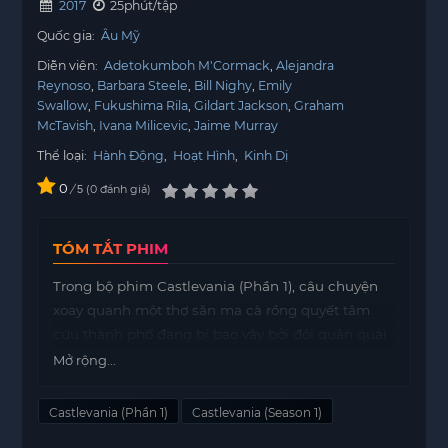
2017
25phút/tập
Quốc gia:
Âu Mỹ
Diễn viên:
Adetokumboh M'Cormack
Alejandra
Reynoso
Barbara Steele
Bill Nighy
Emily
Swallow
Fukushima Rila
Gildart Jackson
Graham
McTavish
Ivana Milicevic
Jaime Murray
Thể loại:
Hành Động
,
Hoạt Hình
,
Kinh Dị
0
/
0
đánh giá
5
TÓM TẮT PHIM
Trong bộ phim Castlevania (Phần 1), câu chuyện
xoay quanh một thợ săn ma cà rồng quyết tâm
cứu thành phố đang bị bao vây bởi đội quân quái
thú do Dracula lãnh đạo.
Mở rộng...
Nhân vật chính, với lòng dũng cảm và sự kiên trì,
Castlevania (Phần 1)
Castlevania (Season 1)
phải đối mặt với nhiều thử thách và hiểm nguy
trong hành trình của mình. Anh ta không chỉ