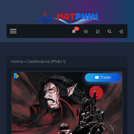
0
Menu
Home
»
Castlevania (Phần 1)
Trailer