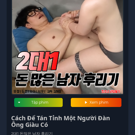
Tập phim
Xem phim
Cách Để Tán Tỉnh Một Người Đàn
Ông Giàu Có
2대1 돈많은 남자 후리기