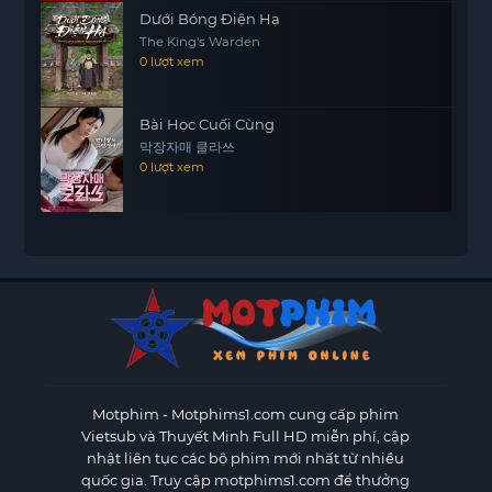
Dưới Bóng Điện Hạ
The King's Warden
0 lượt xem
Bài Học Cuối Cùng
막장자매 클라쓰
0 lượt xem
Motphim - Motphims1.com
cung cấp phim
Vietsub và Thuyết Minh Full HD miễn phí, cập
nhật liên tục các bộ phim mới nhất từ nhiều
quốc gia. Truy cập motphims1.com để thưởng