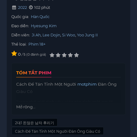
2022
102 phút
Quốc gia:
Hàn Quốc
Đạo diễn:
Hyesung Kim
Diễn viên:
Ji Ah
Lee Dojin
Si Woo
Yoo Jung II
Thể loại:
Phim 18+
0
/
0
đánh giá
5
TÓM TẮT PHIM
Cách Để Tán Tỉnh Một Người
motphim
Đàn Ông
Giàu Có
Trong thế giới tình yêu, việc tán tỉnh một người
Mở rộng...
đàn ông giàu có không chỉ đơn thuần là về tài sản
mà còn là cách bạn thể hiện bản thân. Hai cô gái
2대1 돈많은 남자 후리기
xinh đẹp, với những nét quyến rũ riêng, đã quyết
định cạnh tranh để giành lấy trái tim của một
Cách Để Tán Tỉnh Một Người Đàn Ông Giàu Có