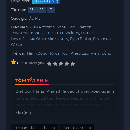
Đang phát:
Hoàn Tất (13/13)
Tập mới:
13
12
11
Quốc gia:
Âu Mỹ
Diễn viên:
Alan Ritchson
Anna Diop
Brenton
Thwaites
Conor Leslie
Curran Walters
Damaris
Lewis
Joshua Orpin
Minka Kelly
Ryan Potter
Savannah
Welch
Thể loại:
Hành Động
,
Khoa Học
,
Phiêu Lưu
,
Viễn Tưởng
0
/
0
đánh giá
5
TÓM TẮT PHIM
Biệt Đội Titans (Phần 3) là câu chuyện xoay quanh
nữ phù thủy trẻ tuổi Raven (Teagan Croft), người
đang phải đối mặt với nỗi sợ hãi về một thế lực
ma quái đang có ý định chiếm lấy bản thân cô.
Mở rộng...
Để tìm kiếm sự giúp đỡ, Raven đã tìm đến chàng
thanh tra Dick Grayson/Robin (Brenton Thwaites).
Biệt Đội Titans (Phần 3)
Titans (Season 3)