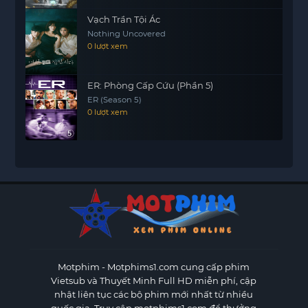
Vạch Trần Tội Ác
Nothing Uncovered
0 lượt xem
ER: Phòng Cấp Cứu (Phần 5)
ER (Season 5)
0 lượt xem
Motphim - Motphims1.com
cung cấp phim
Vietsub và Thuyết Minh Full HD miễn phí, cập
nhật liên tục các bộ phim mới nhất từ nhiều
quốc gia. Truy cập motphims1.com để thưởng