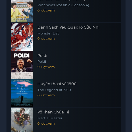
Whenever Possible (Season 4)
mối quan hệ giữa họ. Sự kết hợp giữa hành động
0 lượt xem
và tâm linh sẽ tạo nên một
motphim
trải nghiệm
thú vị cho người xem.
Danh Sách Yêu Quái: Tô Cửu Nhi
Monster List
0 lượt xem
Poldi
Poldi
0 lượt xem
Huyền thoại về 1900
The Legend of 1900
0 lượt xem
Võ Thần Chúa Tể
Martial Master
0 lượt xem