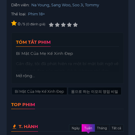
Diễn viên:
Na Young
Sang Woo
Soo Ji
Tommy
Thể loại:
Phim 18+
0
/
0
đánh giá
5
TÓM TẮT PHIM
Bí Mật Của Mẹ Kế Xinh Đẹp
Gần đây, tôi đã phát hiện ra một bí mật bất ngờ về
mẹ kế trẻ đẹp của mình. Cô ấy không chỉ đơn
Mở rộng...
thuần là một người phụ nữ quyến rũ mà còn có
một quá khứ đầy bí ẩn. Trước khi trở thành mẹ kế
Bí Mật Của Mẹ Kế Xinh Đẹp
몸으로 하는 이모의 영업 비밀
của tôi, cô ấy từng làm việc trong một ngành
nghề mà ít ai có thể ngờ tới – cô ấy từng là một
TOP PHIM
gái bán hoa cao cấp.
Tôi không thể tin vào tai mình khi nghe điều này.
Hình ảnh của cô ấy trong mắt tôi đã hoàn toàn
T. HÀNH
Ngày
Tuần
Tháng
Tất cả
thay đổi. Một người phụ nữ dường như hoàn hảo