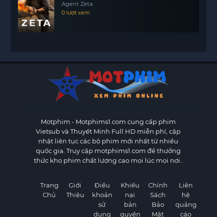
Agent Zeta
0 lượt xem
Motphim - Motphims1.com
cung cấp phim
Vietsub và Thuyết Minh Full HD miễn phí, cập
nhật liên tục các bộ phim mới nhất từ nhiều
quốc gia. Truy cập motphims1.com để thưởng
thức kho phim chất lượng cao mọi lúc mọi nơi..
Trang
Giới
Điều
Khiếu
Chính
Liên
Chủ
Thiệu
khoản
nại
Sách
hệ
sử
bản
Bảo
quảng
dụng
quyền
Mật
cáo