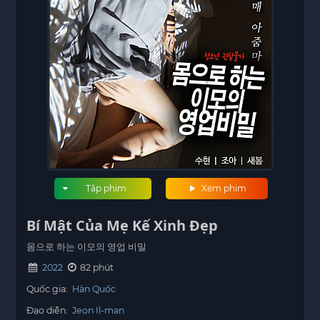
Tập phim
Xem phim
Bí Mật Của Mẹ Kế Xinh Đẹp
몸으로 하는 이모의 영업 비밀
2022
82 phút
Quốc gia:
Hàn Quốc
Đạo diễn:
Jeon Il-man